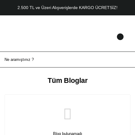
2.500 TL ve Üzeri Alışverişlerde KARGO ÜCRETSİZ!
Tüm Bloglar
Blog bulunamadı