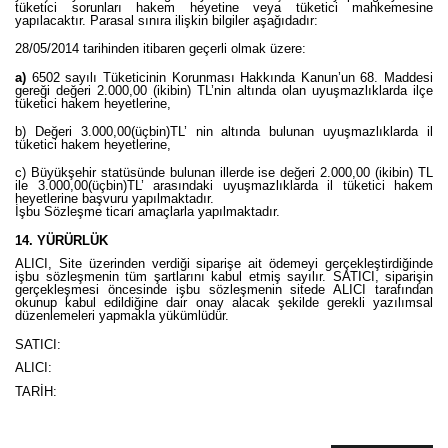
tüketici sorunları hakem heyetine veya tüketici mahkemesine
yapılacaktır. Parasal sınıra ilişkin bilgiler aşağıdadır:
28/05/2014 tarihinden itibaren geçerli olmak üzere:
a)
6502 sayılı Tüketicinin Korunması Hakkında Kanun’un 68. Maddesi
gereği değeri 2.000,00 (ikibin) TL’nin altında olan uyuşmazlıklarda ilçe
tüketici hakem heyetlerine,
b) Değeri 3.000,00(üçbin)TL’ nin altında bulunan uyuşmazlıklarda il
tüketici hakem heyetlerine,
c) Büyükşehir statüsünde bulunan illerde ise değeri 2.000,00 (ikibin) TL
ile 3.000,00(üçbin)TL’ arasındaki uyuşmazlıklarda il tüketici hakem
heyetlerine başvuru yapılmaktadır.
İşbu Sözleşme ticari amaçlarla yapılmaktadır.
14. YÜRÜRLÜK
ALICI, Site üzerinden verdiği siparişe ait ödemeyi gerçekleştirdiğinde
işbu sözleşmenin tüm şartlarını kabul etmiş sayılır. SATICI, siparişin
gerçekleşmesi öncesinde işbu sözleşmenin sitede ALICI tarafından
okunup kabul edildiğine dair onay alacak şekilde gerekli yazılımsal
düzenlemeleri yapmakla yükümlüdür.
SATICI:
ALICI:
TARİH: