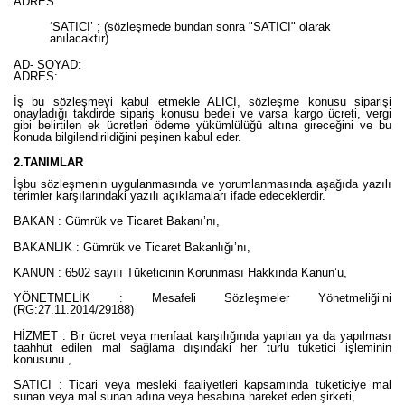
ADRES:
‘SATICI’ ; (sözleşmede bundan sonra "SATICI" olarak
anılacaktır)
AD- SOYAD:
ADRES:
İş bu sözleşmeyi kabul etmekle ALICI, sözleşme konusu siparişi
onayladığı takdirde sipariş konusu bedeli ve varsa kargo ücreti, vergi
gibi belirtilen ek ücretleri ödeme yükümlülüğü altına gireceğini ve bu
konuda bilgilendirildiğini peşinen kabul eder.
2.TANIMLAR
İşbu sözleşmenin uygulanmasında ve yorumlanmasında aşağıda yazılı
terimler karşılarındaki yazılı açıklamaları ifade edeceklerdir.
BAKAN : Gümrük ve Ticaret Bakanı’nı,
BAKANLIK : Gümrük ve Ticaret Bakanlığı’nı,
KANUN : 6502 sayılı Tüketicinin Korunması Hakkında Kanun’u,
YÖNETMELİK : Mesafeli Sözleşmeler Yönetmeliği’ni
(RG:27.11.2014/29188)
HİZMET : Bir ücret veya menfaat karşılığında yapılan ya da yapılması
taahhüt edilen mal sağlama dışındaki her türlü tüketici işleminin
konusunu ,
SATICI : Ticari veya mesleki faaliyetleri kapsamında tüketiciye mal
sunan veya mal sunan adına veya hesabına hareket eden şirketi,