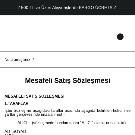
2.500 TL ve Üzeri Alışverişlerde KARGO ÜCRETSİZ!
Mesafeli Satış Sözleşmesi
MESAFELİ SATIŞ SÖZLEŞMESİ
1.TARAFLAR
İşbu Sözleşme aşağıdaki taraflar arasında aşağıda belirtilen hüküm ve
şartlar çerçevesinde imzalanmıştır.
‘ALICI’ ; (sözleşmede bundan sonra "ALICI" olarak anılacaktır)
AD- SOYAD: