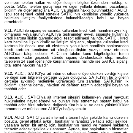
ve mobil telefon hatları ve diğer iletişim bilgileri üzerinden mektup, e-
posta, SMS, telefon görüşmesi ve diğer yollarla iletişim, pazarlama,
bildirim ve diğer amaçlarla ALICI’ya ulaşma hakkı bulunmaktadır. ALICI,
işbu sözleşmeyi kabul etmekle SATICI’nın kendisine yönelik yukarıda
belirtilen iletişim faaliyetlerinde bulunabileceğini kabul ve beyan
etmektedir.
9.11.
ALICI ile sipariş esnasında kullanılan kredi kartı hamilinin aynı kişi
olmaması veya ürünün ALICI’ya tesliminden evvel, siparişte kullanılan
kredi kartına ilişkin güvenlik açığı tespit edilmesi halinde, SATICI, kredi
kartı hamiline ilişkin kimlik ve iletişim bilgilerini, siparişte kullanılan kredi
kartının bir önceki aya ait ekstresini yahut kart hamilinin bankasından
kredi kartının kendisine ait olduğuna ilişkin yazıyı ibraz etmesini
ALICI’dan talep edebilir. ALICI’nın talebe konu bilgi/belgeleri temin
etmesine kadar geçecek sürede sipariş dondurulacak olup, mezkur
taleplerin 24 saat içerisinde karşılanmaması halinde ise SATICI, siparişi
iptal etme hakkını haizdir.
9.12.
ALICI, SATICI’ya ait internet sitesine üye olurken verdiği kişisel
ve diğer sair bilgilerin gerçeğe uygun olduğunu, SATICI’nın bu bilgilerin
gerçeğe aykırılığı nedeniyle uğrayacağı tüm zararları, SATICI’nın ilk
bildirimi üzerine derhal, nakden ve defaten tazmin edeceğini beyan ve
taahhüt eder.
9.13.
ALICI, SATICI’ya ait internet sitesini kullanırken yasal mevzuat
hükümlerine riayet etmeyi ve bunları ihlal etmemeyi baştan kabul ve
taahhüt eder. Aksi takdirde, doğacak tüm hukuki ve cezai yükümlülükler
tamamen ve münhasıran ALICI’yı bağlayacaktır.
9.14.
ALICI, SATICI’ya ait internet sitesini hiçbir şekilde kamu düzenini
bozucu, genel ahlaka aykırı, başkalarını rahatsız ve taciz edici şekilde,
yasalara aykırı bir amaç için, başkalarının maddi ve manevi haklarına
tecavüz edecek şekilde kullanamaz. Ayrıca, üye başkalarının hizmetleri
kullanmasını önleyici veya zorlaştırıcı faaliyet (spam, virus, truva atı,