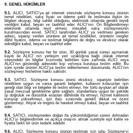
9. GENEL HÜKÜMLER
9.1.
ALICI, SATICI’ya ait internet sitesinde sözleşme konusu ürünün
temel nitelikleri, satış fiyatı ve ödeme şekli ile teslimata ilişkin ön
bilgileri okuyup, bilgi sahibi olduğunu, elektronik ortamda gerekli teyidi
verdiğini kabul, beyan ve taahhüt eder. ALICI’nın; Ön Bilgilendirmeyi
elektronik ortamda teyit etmesi, mesafeli satış sözleşmesinin
kurulmasından evvel, SATICI tarafından ALICI' ya verilmesi gereken
adresi, siparişi verilen ürünlere ait temel özellikleri, ürünlerin vergiler
dâhil fiyatını, ödeme ve teslimat bilgilerini de doğru ve eksiksiz olarak
edindiğini kabul, beyan ve taahhüt eder.
9.2.
Sözleşme konusu her bir ürün, 30 günlük yasal süreyi aşmamak
kaydı ile ALICI' nın yerleşim yeri uzaklığına bağlı olarak internet
sitesindeki ön bilgiler kısmında belirtilen süre zarfında ALICI veya
ALICI’nın gösterdiği adresteki kişi ve/veya kuruluşa teslim edilir. Bu
süre içinde ürünün ALICI’ya teslim edilememesi durumunda, ALICI’nın
sözleşmeyi feshetme hakkı saklıdır.
9.3.
SATICI, Sözleşme konusu ürünü eksiksiz, siparişte belirtilen
niteliklere uygun ve varsa garanti belgeleri, kullanım kılavuzları işin
gereği olan bilgi ve belgeler ile teslim etmeyi, her türlü ayıptan arî olarak
yasal mevzuat gereklerine göre sağlam, standartlara uygun bir şekilde
işi doğruluk ve dürüstlük esasları dâhilinde ifa etmeyi, hizmet kalitesini
koruyup yükseltmeyi, işin ifası sırasında gerekli dikkat ve özeni
göstermeyi, ihtiyat ve öngörü ile hareket etmeyi kabul, beyan ve taahhüt
eder.
9.4.
SATICI, sözleşmeden doğan ifa yükümlülüğünün süresi dolmadan
ALICI’yı bilgilendirmek ve açıkça onayını almak suretiyle eşit kalite ve
fiyatta farklı bir ürün tedarik edebilir.
9.6.
ALICI, Sözleşme konusu ürünün teslimatı için işbu Sözleşme’yi