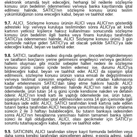
elektronik ortamda teyit edeceğini, herhangi bir nedenle sözleşme
konusu ürün bedelinin ödenmemesi ve/veya banka kayıtlarında iptal
edilmesi halinde, SATICI’nın sözleşme konusu ürünü teslim
yükümlülüğünün sona ereceğini kabul, beyan ve taahhüt eder.
9.7.
ALICI, Sözleşme konusu ürünün ALICI veya ALICI’nın gösterdiği
adresteki kişi ve/veya kuruluşa tesliminden sonra ALICI'ya ait kredi
kartının yetkisiz kişilerce haksız kullanılması sonucunda sözleşme
konusu ürün bedelinin ilgili banka veya finans kuruluşu tarafından
SATICI'ya ödenmemesi halinde, ALICI Sözleşme konusu ürünü 3 gün
içerisinde nakliye gideri SATICI’ya ait olacak şekilde SATICI’ya iade
edeceğini kabul, beyan ve taahhüt eder.
9.8.
SATICI, tarafların iradesi dışında gelişen, önceden öngörülemeyen
ve tarafların borçlarını yerine getirmesini engelleyici ve/veya geciktirici
hallerin oluşması gibi mücbir sebepler halleri nedeni ile sözleşme
konusu ürünü süresi içinde teslim edemez ise, durumu ALICI'ya
bildireceğini kabul, beyan ve taahhüt eder. ALICI da siparişin iptal
edilmesini, sözleşme konusu ürünün varsa emsali ile değiştirilmesini
ve/veya teslimat süresinin engelleyici durumun ortadan kalkmasına
kadar ertelenmesini SATICI’dan talep etme hakkını haizdir. ALICI
tarafından siparişin iptal edilmesi halinde ALICI’nın nakit ile yaptığı
ödemelerde, ürün tutarı 14 iş günü içinde kendisine nakden ve defaten
ödenir. ALICI’nın kredi kartı ile yaptığı ödemelerde ise, ürün tutarı,
siparişin ALICI tarafından iptal edilmesinden sonra 14 gün içerisinde ilgili
bankaya iade edilir. ALICI, SATICI tarafından kredi kartına iade edilen
tutarın banka tarafından ALICI hesabına yansıtılmasına ilişkin ortalama
sürecin 2 ile 3 haftayı bulabileceğini, bu tutarın bankaya iadesinden
sonra ALICI’nın hesaplarına yansıması halinin tamamen banka işlem
süreci ile ilgili olduğundan, ALICI, olası gecikmeler için SATICI’yı
sorumlu tutamayacağını kabul, beyan ve taahhüt eder.
9.9.
SATICININ, ALICI tarafından siteye kayıt formunda belirtilen veya
daha sonra kendisi tarafından güncellenen adresi, e-posta adresi, sabit