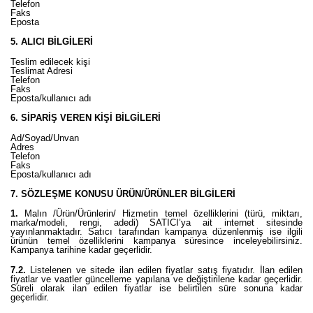
Telefon
Faks
Eposta
5. ALICI BİLGİLERİ
Teslim edilecek kişi
Teslimat Adresi
Telefon
Faks
Eposta/kullanıcı adı
6. SİPARİŞ VEREN KİŞİ BİLGİLERİ
Ad/Soyad/Unvan
Adres
Telefon
Faks
Eposta/kullanıcı adı
7. SÖZLEŞME KONUSU ÜRÜN/ÜRÜNLER BİLGİLERİ
1.
Malın /Ürün/Ürünlerin/ Hizmetin temel özelliklerini (türü, miktarı,
marka/modeli, rengi, adedi) SATICI’ya ait internet sitesinde
yayınlanmaktadır. Satıcı tarafından kampanya düzenlenmiş ise ilgili
ürünün temel özelliklerini kampanya süresince inceleyebilirsiniz.
Kampanya tarihine kadar geçerlidir.
7.2.
Listelenen ve sitede ilan edilen fiyatlar satış fiyatıdır. İlan edilen
fiyatlar ve vaatler güncelleme yapılana ve değiştirilene kadar geçerlidir.
Süreli olarak ilan edilen fiyatlar ise belirtilen süre sonuna kadar
geçerlidir.