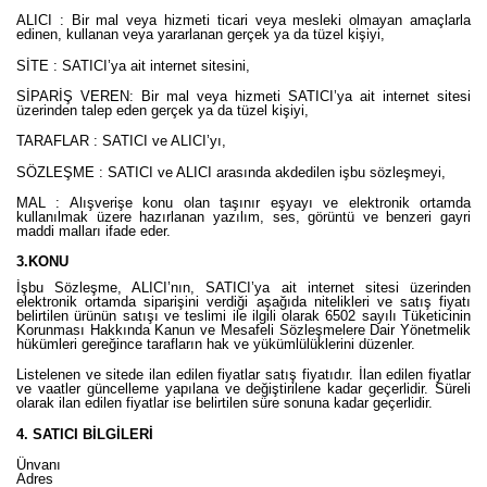
ALICI : Bir mal veya hizmeti ticari veya mesleki olmayan amaçlarla
edinen, kullanan veya yararlanan gerçek ya da tüzel kişiyi,
SİTE : SATICI’ya ait internet sitesini,
SİPARİŞ VEREN: Bir mal veya hizmeti SATICI’ya ait internet sitesi
üzerinden talep eden gerçek ya da tüzel kişiyi,
TARAFLAR : SATICI ve ALICI’yı,
SÖZLEŞME : SATICI ve ALICI arasında akdedilen işbu sözleşmeyi,
MAL : Alışverişe konu olan taşınır eşyayı ve elektronik ortamda
kullanılmak üzere hazırlanan yazılım, ses, görüntü ve benzeri gayri
maddi malları ifade eder.
3.KONU
İşbu Sözleşme, ALICI’nın, SATICI’ya ait internet sitesi üzerinden
elektronik ortamda siparişini verdiği aşağıda nitelikleri ve satış fiyatı
belirtilen ürünün satışı ve teslimi ile ilgili olarak 6502 sayılı Tüketicinin
Korunması Hakkında Kanun ve Mesafeli Sözleşmelere Dair Yönetmelik
hükümleri gereğince tarafların hak ve yükümlülüklerini düzenler.
Listelenen ve sitede ilan edilen fiyatlar satış fiyatıdır. İlan edilen fiyatlar
ve vaatler güncelleme yapılana ve değiştirilene kadar geçerlidir. Süreli
olarak ilan edilen fiyatlar ise belirtilen süre sonuna kadar geçerlidir.
4. SATICI BİLGİLERİ
Ünvanı
Adres