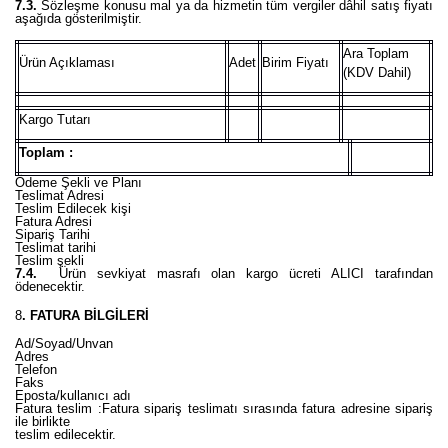
7.3.
Sözleşme konusu mal ya da hizmetin tüm vergiler dâhil satış fiyatı
aşağıda gösterilmiştir.
Ara Toplam
Ürün Açıklaması
Adet
Birim Fiyatı
(KDV Dahil)
Kargo Tutarı
Toplam :
Ödeme Şekli ve Planı
Teslimat Adresi
Teslim Edilecek kişi
Fatura Adresi
Sipariş Tarihi
Teslimat tarihi
Teslim şekli
7.4.
Ürün sevkiyat masrafı olan kargo ücreti ALICI tarafından
ödenecektir.
8
. FATURA BİLGİLERİ
Ad/Soyad/Unvan
Adres
Telefon
Faks
Eposta/kullanıcı adı
Fatura teslim :Fatura sipariş teslimatı sırasında fatura adresine sipariş
ile birlikte
teslim edilecektir.