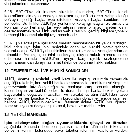
vb.) işlemlerde bulunamaz.
9.15.
SATICI’ya ait internet sitesinin üzerinden, SATICI’nın kendi
kontrolünde olmayan ve/veya başkaca üçüncü kişilerin sahip olduğu
ve/veya işlettiği başka web sitelerine ve/veya başka içeriklere link
verilebilir. Bu linkler ALICI’ya yönlenme kolaylığı sağlamak amacıyla
konmuş olup herhangi bir web sitesini veya o siteyi işleten kişiyi
desteklememekte ve Link verilen web sitesinin içerdiği bilgilere yönelik
herhangi bir garanti niteliği taşımamaktadır.
9.16.
İşbu sözleşme içerisinde sayılan maddelerden bir ya da birkaçını
ihlal eden üye işbu ihlal nedeniyle cezai ve hukuki olarak şahsen
sorumlu olup, SATICI’yı bu ihlallerin hukuki ve cezai sonuçlarından ari
tutacaktır. Ayrıca; işbu ihlal nedeniyle, olayın hukuk alanına intikal
ettirilmesi halinde, SATICI’nın üyeye karşı üyelik sözleşmesine
uyulmamasından dolayı tazminat talebinde bulunma hakkı saklıdır.
12. TEMERRÜT HALİ VE HUKUKİ SONUÇLARI
ALICI, ödeme işlemlerini kredi kartı ile yaptığı durumda temerrüde
düştüğü takdirde, kart sahibi banka ile arasındaki kredi kartı sözleşmesi
çerçevesinde faiz ödeyeceğini ve bankaya karşı sorumlu olacağını
kabul, beyan ve taahhüt eder. Bu durumda ilgili banka hukuki yollara
başvurabilir; doğacak masrafları ve vekâlet ücretini ALICI’dan talep
edebilir ve her koşulda ALICI’nın borcundan dolayı temerrüde düşmesi
halinde, ALICI, borcun gecikmeli ifasından dolayı SATICI’nın uğradığı
zarar ve ziyanını ödeyeceğini kabul, beyan ve taahhüt eder
13. YETKİLİ MAHKEME
İşbu sözleşmeden doğan uyuşmazlıklarda şikayet ve itirazlar,
aşağıdaki kanunda belirtilen parasal sınırlar dâhilinde tüketicinin
yerleşim yerinin bulunduğu veya tüketici işleminin yapıldığı yerdeki