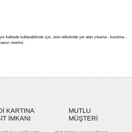
ynı kalitede kullanabilmek için, ürün etiketinde yer alan yıkama - kurutma -
anızı öneririz.
rün açıklamalarında ve diğer konularda yetersiz gördüğünüz noktaları öneri
bilirsiniz.
Bu ürüne ilk yorumu siz yapın!
r ederiz.
ya görüntülenemiyor.
Yorum Yaz
ler bulunuyor.
uyor.
a pahalı.
İ KARTINA
MUTLU
ler olmalı.
İT İMKANI
MÜŞTERİ