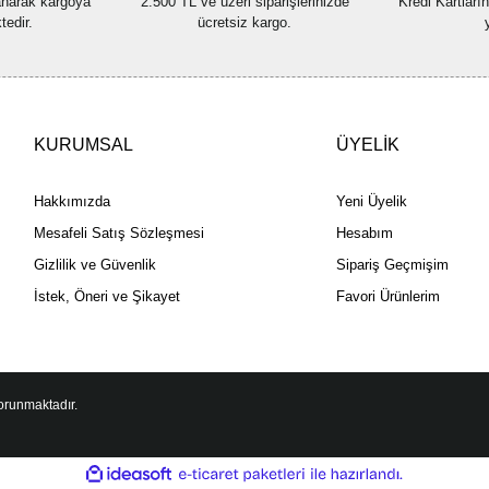
lanarak kargoya
2.500 TL ve üzeri siparişlerinizde
Kredi Kartları
tedir.
ücretsiz kargo.
KURUMSAL
ÜYELİK
Hakkımızda
Yeni Üyelik
Mesafeli Satış Sözleşmesi
Hesabım
Gizlilik ve Güvenlik
Sipariş Geçmişim
İstek, Öneri ve Şikayet
Favori Ürünlerim
korunmaktadır.
ile
ideasoft
e-