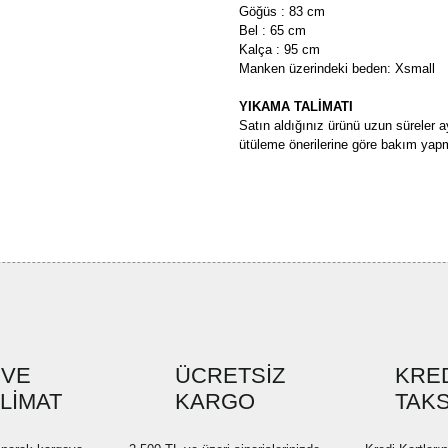
Göğüs : 83 cm
Bel : 65 cm
Kalça : 95 cm
Manken üzerindeki beden: Xsmall
YIKAMA TALİMATI
Satın aldığınız ürünü uzun süreler a
ütüleme önerilerine göre bakım yapm
Bu ürünün fiyat bilgisi, resim, ü
formunu kullanarak tarafımıza ilete
Görüş ve önerileriniz için teşekkü
Ürün resmi kalitesiz, bozuk ve
Ürün açıklamasında eksik bilgi
Ürün bilgilerinde hatalar bulun
Ürün fiyatı diğer sitelerden dah
 VE
ÜCRETSİZ
KRED
SLİMAT
KARGO
Bu ürüne benzer farklı alternatif
TAKS