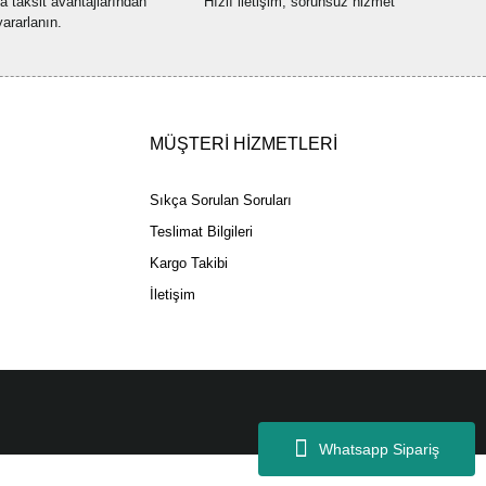
na taksit avantajlarından
Hızlı iletişim, sorunsuz hizmet
yararlanın.
Gönder
MÜŞTERİ HİZMETLERİ
Sıkça Sorulan Soruları
Teslimat Bilgileri
Kargo Takibi
İletişim
Whatsapp Sipariş