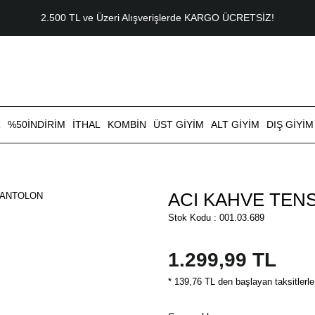
2.500 TL ve Üzeri Alışverişlerde KARGO ÜCRETSİZ!
R
%50İNDİRİM
İTHAL
KOMBİN
ÜST GİYİM
ALT GİYİM
DIŞ GİYİM
ACI KAHVE TEN
Stok Kodu : 001.03.689
1.299,99 TL
* 139,76 TL den başlayan taksitlerle