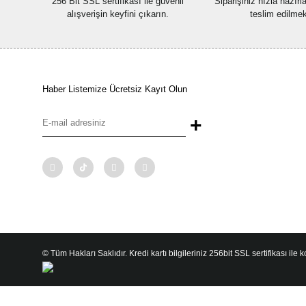
256 Bit SSL sertifikası ile güvenli
Siparişiniz hızla hazır
alışverişin keyfini çıkarın.
teslim edilmek
Haber Listemize Ücretsiz Kayıt Olun
+
© Tüm Hakları Saklıdır. Kredi kartı bilgileriniz 256bit SSL sertifikası ile 