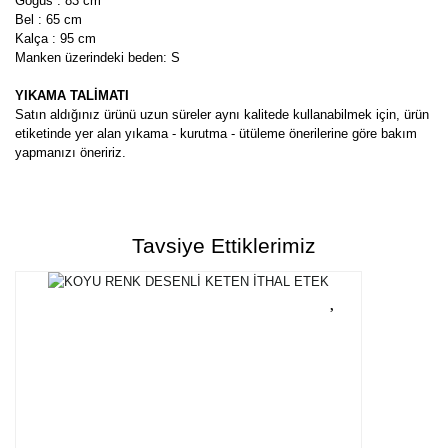
Göğüs : 83 cm
Bel : 65 cm
Kalça : 95 cm
Manken üzerindeki beden: S
YIKAMA TALİMATI
Satın aldığınız ürünü uzun süreler aynı kalitede kullanabilmek için, ürün
etiketinde yer alan yıkama - kurutma - ütüleme önerilerine göre bakım
yapmanızı öneririz.
Bu ürünün fiyat bilgisi, resim, ürün açıklamalarında ve diğer
konularda yetersiz gördüğünüz noktaları öneri formunu kullanarak
Bu ürüne ilk yorumu siz yapın!
tarafımıza iletebilirsiniz.
Tavsiye Ettiklerimiz
Görüş ve önerileriniz için teşekkür ederiz.
Yorum Yaz
Ürün resmi kalitesiz, bozuk veya görüntülenemiyor.
Ürün açıklamasında eksik bilgiler bulunuyor.
Ürün bilgilerinde hatalar bulunuyor.
Ürün fiyatı diğer sitelerden daha pahalı.
Bu ürüne benzer farklı alternatifler olmalı.