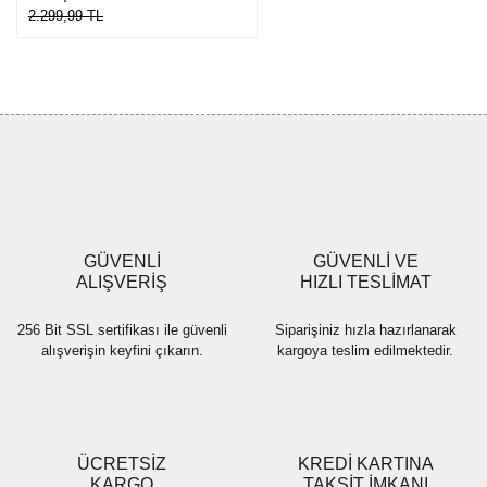
2.299,99 TL
GÜVENLİ
GÜVENLİ VE
ALIŞVERİŞ
HIZLI TESLİMAT
256 Bit SSL sertifikası ile güvenli
Siparişiniz hızla hazırlanarak
alışverişin keyfini çıkarın.
kargoya teslim edilmektedir.
ÜCRETSİZ
KREDİ KARTINA
KARGO
TAKSİT İMKANI