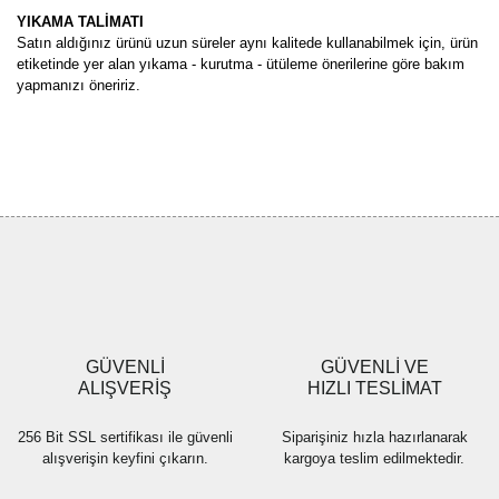
YIKAMA TALİMATI
Satın aldığınız ürünü uzun süreler aynı kalitede kullanabilmek için, ürün
etiketinde yer alan yıkama - kurutma - ütüleme önerilerine göre bakım
yapmanızı öneririz.
Bu ürünün fiyat bilgisi, resim, ürün açıklamalarında ve diğer
konularda yetersiz gördüğünüz noktaları öneri formunu kullanarak
Bu ürüne ilk yorumu siz yapın!
tarafımıza iletebilirsiniz.
Görüş ve önerileriniz için teşekkür ederiz.
Yorum Yaz
Ürün resmi kalitesiz, bozuk veya görüntülenemiyor.
Ürün açıklamasında eksik bilgiler bulunuyor.
Ürün bilgilerinde hatalar bulunuyor.
Ürün fiyatı diğer sitelerden daha pahalı.
GÜVENLİ
GÜVENLİ VE
Bu ürüne benzer farklı alternatifler olmalı.
ALIŞVERİŞ
HIZLI TESLİMAT
256 Bit SSL sertifikası ile güvenli
Siparişiniz hızla hazırlanarak
alışverişin keyfini çıkarın.
kargoya teslim edilmektedir.