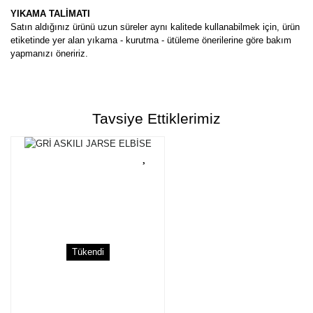
YIKAMA TALİMATI
Satın aldığınız ürünü uzun süreler aynı kalitede kullanabilmek için, ürün
etiketinde yer alan yıkama - kurutma - ütüleme önerilerine göre bakım
yapmanızı öneririz.
Bu ürünün fiyat bilgisi, resim, ürün açıklamalarında ve diğer
konularda yetersiz gördüğünüz noktaları öneri formunu kullanarak
Bu ürüne ilk yorumu siz yapın!
tarafımıza iletebilirsiniz.
Tavsiye Ettiklerimiz
Görüş ve önerileriniz için teşekkür ederiz.
Yorum Yaz
Ürün resmi kalitesiz, bozuk veya görüntülenemiyor.
Ürün açıklamasında eksik bilgiler bulunuyor.
Ürün bilgilerinde hatalar bulunuyor.
Ürün fiyatı diğer sitelerden daha pahalı.
Bu ürüne benzer farklı alternatifler olmalı.
Tükendi