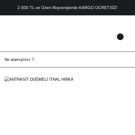
2.500 TL ve Üzeri Alışverişlerde KARGO ÜCRETSİZ!