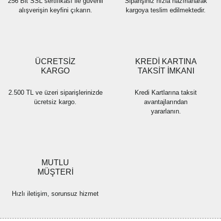
256 Bit SSL sertifikası ile güvenli
Siparişiniz hızla hazırlanarak
alışverişin keyfini çıkarın.
kargoya teslim edilmektedir.
Gönder
ÜCRETSİZ
KREDİ KARTINA
KARGO
TAKSİT İMKANI
2.500 TL ve üzeri siparişlerinizde
Kredi Kartlarına taksit
ücretsiz kargo.
avantajlarından
yararlanın.
MUTLU
MÜŞTERİ
Hızlı iletişim, sorunsuz hizmet