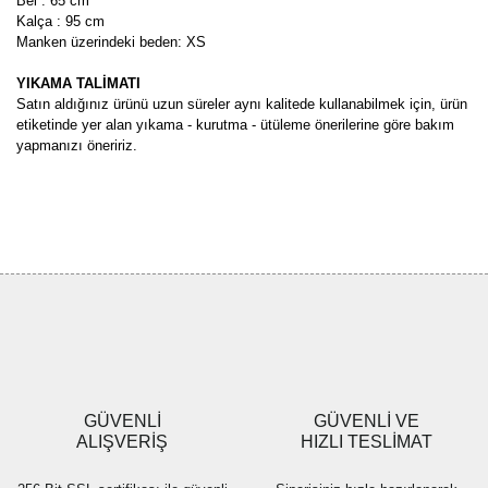
Bel : 65 cm
Kalça : 95 cm
Manken üzerindeki beden: XS
YIKAMA TALİMATI
Satın aldığınız ürünü uzun süreler aynı kalitede kullanabilmek için, ürün
etiketinde yer alan yıkama - kurutma - ütüleme önerilerine göre bakım
yapmanızı öneririz.
Bu ürünün fiyat bilgisi, resim, ürün açıklamalarında ve diğer
konularda yetersiz gördüğünüz noktaları öneri formunu kullanarak
Bu ürüne ilk yorumu siz yapın!
tarafımıza iletebilirsiniz.
Görüş ve önerileriniz için teşekkür ederiz.
Yorum Yaz
Ürün resmi kalitesiz, bozuk veya görüntülenemiyor.
Ürün açıklamasında eksik bilgiler bulunuyor.
Ürün bilgilerinde hatalar bulunuyor.
Ürün fiyatı diğer sitelerden daha pahalı.
GÜVENLİ
GÜVENLİ VE
Bu ürüne benzer farklı alternatifler olmalı.
ALIŞVERİŞ
HIZLI TESLİMAT