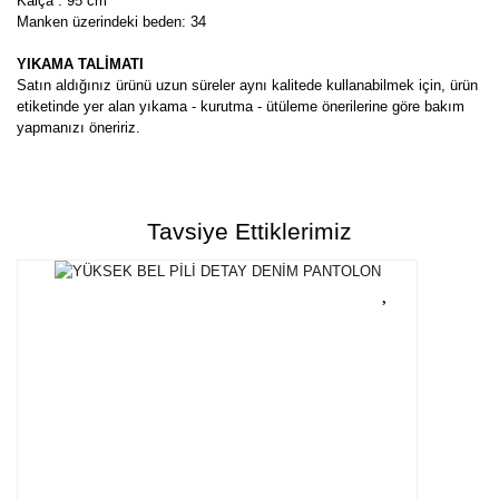
Kalça : 95 cm
Manken üzerindeki beden: 34
YIKAMA TALİMATI
Satın aldığınız ürünü uzun süreler aynı kalitede kullanabilmek için, ürün
etiketinde yer alan yıkama - kurutma - ütüleme önerilerine göre bakım
yapmanızı öneririz.
Bu ürünün fiyat bilgisi, resim, ürün açıklamalarında ve diğer
konularda yetersiz gördüğünüz noktaları öneri formunu kullanarak
Bu ürüne ilk yorumu siz yapın!
tarafımıza iletebilirsiniz.
Tavsiye Ettiklerimiz
Görüş ve önerileriniz için teşekkür ederiz.
Yorum Yaz
Ürün resmi kalitesiz, bozuk veya görüntülenemiyor.
Ürün açıklamasında eksik bilgiler bulunuyor.
Ürün bilgilerinde hatalar bulunuyor.
Ürün fiyatı diğer sitelerden daha pahalı.
Bu ürüne benzer farklı alternatifler olmalı.