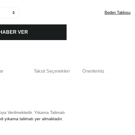
Beden Tablosu
 HABER VER
ar
Taksit Seçenekleri
Önerileriniz
oya Verilmektedir.
Yıkama Talimatı
li yıkama talimatı yer almaktadır.
rün açıklamalarında ve diğer konularda yetersiz gördüğünüz noktaları öneri