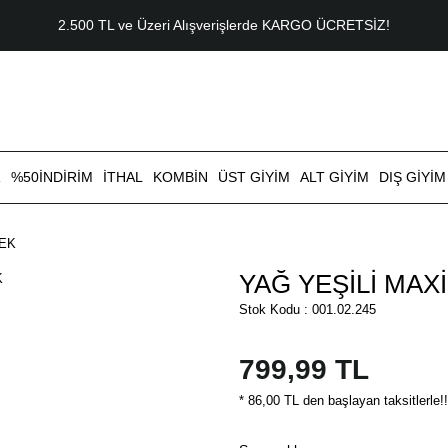
2.500 TL ve Üzeri Alışverişlerde KARGO ÜCRETSİZ!
R
%50İNDİRİM
İTHAL
KOMBİN
ÜST GİYİM
ALT GİYİM
DIŞ GİYİM
TEK
YAĞ YEŞİLİ MAX
Stok Kodu : 001.02.245
799,99 TL
* 86,00 TL den başlayan taksitlerle!!