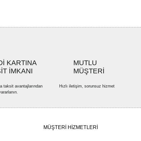
bilirsiniz.
Bu ürüne ilk yorumu siz yapın!
r ederiz.
ya görüntülenemiyor.
Yorum Yaz
ler bulunuyor.
uyor.
a pahalı.
İ KARTINA
MUTLU
ler olmalı.
İT İMKANI
MÜŞTERİ
na taksit avantajlarından
Hızlı iletişim, sorunsuz hizmet
yararlanın.
Gönder
MÜŞTERİ HİZMETLERİ