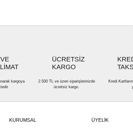
formunu kullanarak tarafımıza ilete
Görüş ve önerileriniz için teşekkü
Ürün resmi kalitesiz, bozuk ve
Ürün açıklamasında eksik bilgi
Ürün bilgilerinde hatalar bulun
Ürün fiyatı diğer sitelerden dah
 VE
ÜCRETSİZ
KRED
Bu ürüne benzer farklı alternatif
SLİMAT
KARGO
TAKS
lanarak kargoya
2.500 TL ve üzeri siparişlerinizde
Kredi Kartları
tedir.
ücretsiz kargo.
KURUMSAL
ÜYELİK