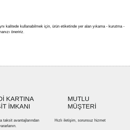
ynı kalitede kullanabilmek için, ürün etiketinde yer alan yıkama - kurutma -
anızı öneririz.
rün açıklamalarında ve diğer konularda yetersiz gördüğünüz noktaları öneri
bilirsiniz.
Bu ürüne ilk yorumu siz yapın!
r ederiz.
ya görüntülenemiyor.
Yorum Yaz
ler bulunuyor.
uyor.
a pahalı.
İ KARTINA
MUTLU
ler olmalı.
İT İMKANI
MÜŞTERİ
na taksit avantajlarından
Hızlı iletişim, sorunsuz hizmet
yararlanın.