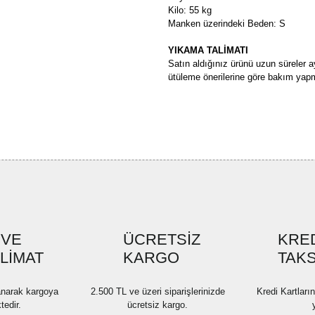
Kilo: 55 kg
Manken üzerindeki Beden: S
YIKAMA TALİMATI
Satın aldığınız ürünü uzun süreler a
ütüleme önerilerine göre bakım yapm
Bu ürünün fiyat bilgisi, resim, ü
formunu kullanarak tarafımıza ilete
Görüş ve önerileriniz için teşekkü
Ürün resmi kalitesiz, bozuk ve
Ürün açıklamasında eksik bilgi
Ürün bilgilerinde hatalar bulun
Ürün fiyatı diğer sitelerden dah
 VE
ÜCRETSİZ
KRED
SLİMAT
KARGO
Bu ürüne benzer farklı alternatif
TAKS
lanarak kargoya
2.500 TL ve üzeri siparişlerinizde
Kredi Kartları
tedir.
ücretsiz kargo.