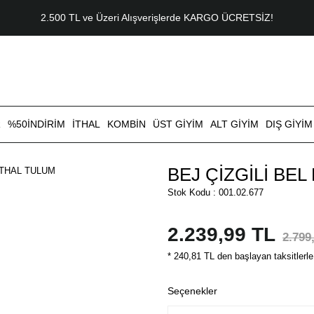
2.500 TL ve Üzeri Alışverişlerde KARGO ÜCRETSİZ!
R
%50İNDİRİM
İTHAL
KOMBİN
ÜST GİYİM
ALT GİYİM
DIŞ GİYİM
BEJ ÇİZGİLİ BE
Stok Kodu : 001.02.677
2.239,99 TL
2.799
* 240,81 TL den başlayan taksitlerle
Seçenekler