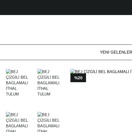
YENİ GELENLE
%20