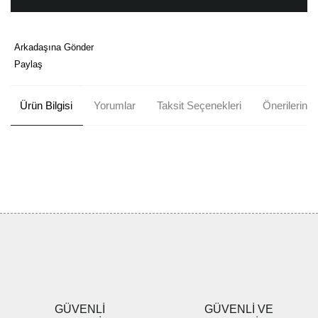
Arkadaşına Gönder
Paylaş
Ürün Bilgisi
Yorumlar
Taksit Seçenekleri
Önerileriniz
Bu ürünün fiyat bilgisi, resim, ürün açıklamalarında ve diğer
konularda yetersiz gördüğünüz noktaları öneri formunu kullanarak
Bu ürüne ilk yorumu siz yapın!
tarafımıza iletebilirsiniz.
Görüş ve önerileriniz için teşekkür ederiz.
Yorum Yaz
Ürün resmi kalitesiz, bozuk veya görüntülenemiyor.
Ürün açıklamasında eksik bilgiler bulunuyor.
Ürün bilgilerinde hatalar bulunuyor.
Ürün fiyatı diğer sitelerden daha pahalı.
GÜVENLİ
GÜVENLİ VE