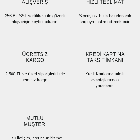
Bu ürüne benzer farklı alternatifler olmalı.
ALIŞVERİŞ
HIZLI TESLİMAT
256 Bit SSL sertifikası ile güvenli
Siparişiniz hızla hazırlanarak
alışverişin keyfini çıkarın.
kargoya teslim edilmektedir.
Gönder
ÜCRETSİZ
KREDİ KARTINA
KARGO
TAKSİT İMKANI
2.500 TL ve üzeri siparişlerinizde
Kredi Kartlarına taksit
ücretsiz kargo.
avantajlarından
yararlanın.
MUTLU
MÜŞTERİ
Hızlı iletişim, sorunsuz hizmet