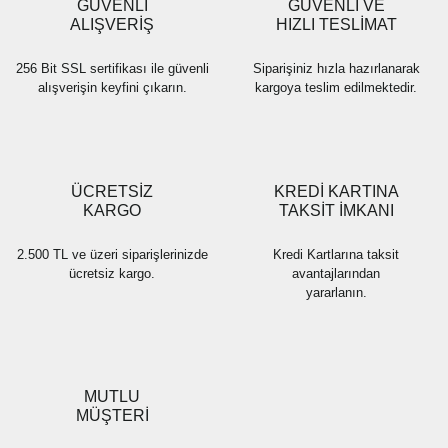
GÜVENLİ
GÜVENLİ VE
Bu ürüne benzer farklı alternatifler olmalı.
ALIŞVERİŞ
HIZLI TESLİMAT
256 Bit SSL sertifikası ile güvenli
Siparişiniz hızla hazırlanarak
alışverişin keyfini çıkarın.
kargoya teslim edilmektedir.
Gönder
ÜCRETSİZ
KREDİ KARTINA
KARGO
TAKSİT İMKANI
2.500 TL ve üzeri siparişlerinizde
Kredi Kartlarına taksit
ücretsiz kargo.
avantajlarından
yararlanın.
MUTLU
MÜŞTERİ