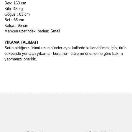
Boy: 160 cm
Kilo: 48 kg
Göğüs : 83 cm
Bel : 65 cm
Kalça : 95 cm
Manken üzerindeki beden: Small
YIKAMA TALİMATI
Satın aldığınız ürünü uzun süreler aynı kalitede kullanabilmek için, ürün
etiketinde yer alan yıkama - kurutma - ütüleme önerilerine göre bakım
yapmanızı öneririz.
Bu ürünün fiyat bilgisi, resim, ürün açıklamalarında ve diğer
konularda yetersiz gördüğünüz noktaları öneri formunu kullanarak
Bu ürüne ilk yorumu siz yapın!
tarafımıza iletebilirsiniz.
Görüş ve önerileriniz için teşekkür ederiz.
Yorum Yaz
Ürün resmi kalitesiz, bozuk veya görüntülenemiyor.
Ürün açıklamasında eksik bilgiler bulunuyor.
Ürün bilgilerinde hatalar bulunuyor.
Ürün fiyatı diğer sitelerden daha pahalı.