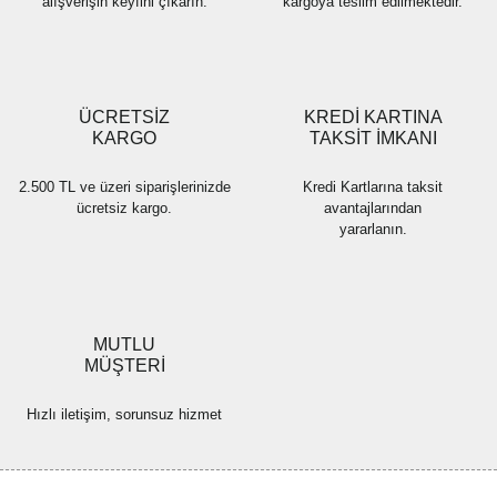
alışverişin keyfini çıkarın.
kargoya teslim edilmektedir.
Gönder
ÜCRETSİZ
KREDİ KARTINA
KARGO
TAKSİT İMKANI
2.500 TL ve üzeri siparişlerinizde
Kredi Kartlarına taksit
ücretsiz kargo.
avantajlarından
yararlanın.
MUTLU
MÜŞTERİ
Hızlı iletişim, sorunsuz hizmet