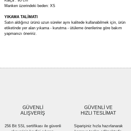
Kalça : 95 cm
Manken üzerindeki beden: XS
YIKAMA TALİMATI
Satın aldığınız ürünü uzun süreler aynı kalitede kullanabilmek için, ürün
etiketinde yer alan yıkama - kurutma - ütüleme önerilerine göre bakım
yapmanızı öneririz.
Bu ürünün fiyat bilgisi, resim, ürün açıklamalarında ve diğer
konularda yetersiz gördüğünüz noktaları öneri formunu kullanarak
Bu ürüne ilk yorumu siz yapın!
tarafımıza iletebilirsiniz.
Görüş ve önerileriniz için teşekkür ederiz.
Yorum Yaz
Ürün resmi kalitesiz, bozuk veya görüntülenemiyor.
Ürün açıklamasında eksik bilgiler bulunuyor.
Ürün bilgilerinde hatalar bulunuyor.
Ürün fiyatı diğer sitelerden daha pahalı.
GÜVENLİ
GÜVENLİ VE
Bu ürüne benzer farklı alternatifler olmalı.
ALIŞVERİŞ
HIZLI TESLİMAT
256 Bit SSL sertifikası ile güvenli
Siparişiniz hızla hazırlanarak