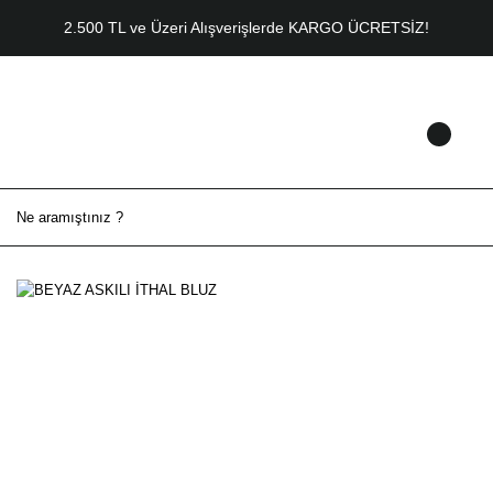
2.500 TL ve Üzeri Alışverişlerde KARGO ÜCRETSİZ!