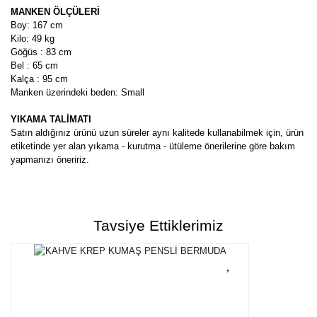
MANKEN ÖLÇÜLERİ
Boy: 167 cm
Kilo: 49 kg
Göğüs : 83 cm
Bel : 65 cm
Kalça : 95 cm
Manken üzerindeki beden: Small
YIKAMA TALİMATI
Satın aldığınız ürünü uzun süreler aynı kalitede kullanabilmek için, ürün
etiketinde yer alan yıkama - kurutma - ütüleme önerilerine göre bakım
yapmanızı öneririz.
Bu ürünün fiyat bilgisi, resim, ürün açıklamalarında ve diğer
konularda yetersiz gördüğünüz noktaları öneri formunu kullanarak
Bu ürüne ilk yorumu siz yapın!
tarafımıza iletebilirsiniz.
Tavsiye Ettiklerimiz
Görüş ve önerileriniz için teşekkür ederiz.
Yorum Yaz
Ürün resmi kalitesiz, bozuk veya görüntülenemiyor.
Ürün açıklamasında eksik bilgiler bulunuyor.
Ürün bilgilerinde hatalar bulunuyor.