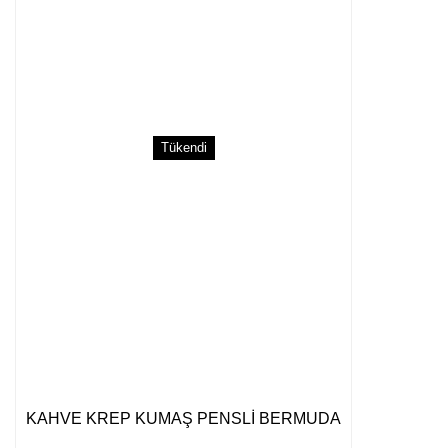
Ürün fiyatı diğer sitelerden daha pahalı.
Bu ürüne benzer farklı alternatifler olmalı.
Tükendi
Gönder
KAHVE KREP KUMAŞ PENSLİ BERMUDA