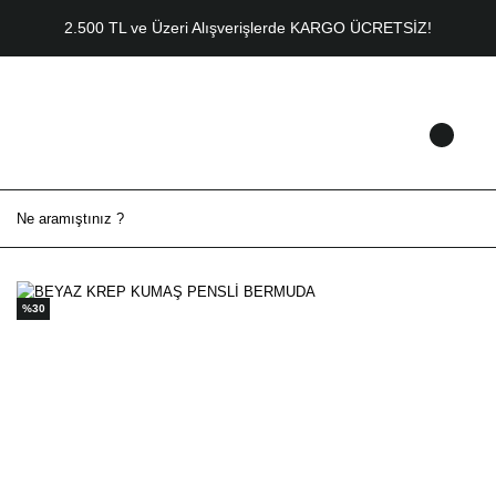
2.500 TL ve Üzeri Alışverişlerde KARGO ÜCRETSİZ!
%30