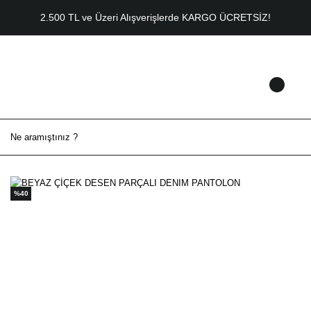
2.500 TL ve Üzeri Alışverişlerde KARGO ÜCRETSİZ!
%40