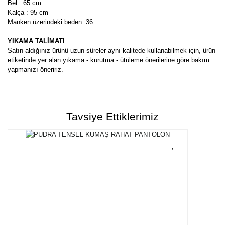
Bel : 65 cm
Kalça : 95 cm
Manken üzerindeki beden: 36
YIKAMA TALİMATI
Satın aldığınız ürünü uzun süreler aynı kalitede kullanabilmek için, ürün
etiketinde yer alan yıkama - kurutma - ütüleme önerilerine göre bakım
yapmanızı öneririz.
Bu ürünün fiyat bilgisi, resim, ürün açıklamalarında ve diğer
konularda yetersiz gördüğünüz noktaları öneri formunu kullanarak
Bu ürüne ilk yorumu siz yapın!
tarafımıza iletebilirsiniz.
Tavsiye Ettiklerimiz
Görüş ve önerileriniz için teşekkür ederiz.
Yorum Yaz
Ürün resmi kalitesiz, bozuk veya görüntülenemiyor.
Ürün açıklamasında eksik bilgiler bulunuyor.
Ürün bilgilerinde hatalar bulunuyor.
Ürün fiyatı diğer sitelerden daha pahalı.
Bu ürüne benzer farklı alternatifler olmalı.