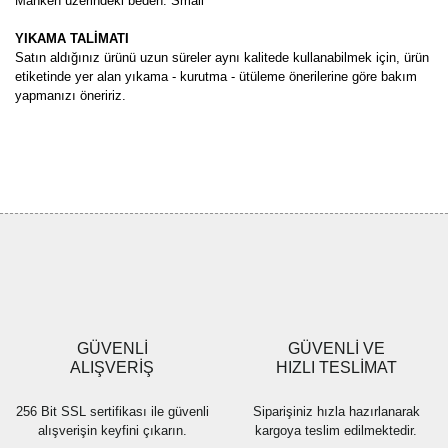
Manken üzerindeki beden: Small
YIKAMA TALİMATI
Satın aldığınız ürünü uzun süreler aynı kalitede kullanabilmek için, ürün
etiketinde yer alan yıkama - kurutma - ütüleme önerilerine göre bakım
yapmanızı öneririz.
Bu ürünün fiyat bilgisi, resim, ürün açıklamalarında ve diğer
konularda yetersiz gördüğünüz noktaları öneri formunu kullanarak
Bu ürüne ilk yorumu siz yapın!
tarafımıza iletebilirsiniz.
Görüş ve önerileriniz için teşekkür ederiz.
Yorum Yaz
Ürün resmi kalitesiz, bozuk veya görüntülenemiyor.
Ürün açıklamasında eksik bilgiler bulunuyor.
Ürün bilgilerinde hatalar bulunuyor.
Ürün fiyatı diğer sitelerden daha pahalı.
GÜVENLİ
GÜVENLİ VE
Bu ürüne benzer farklı alternatifler olmalı.
ALIŞVERİŞ
HIZLI TESLİMAT
256 Bit SSL sertifikası ile güvenli
Siparişiniz hızla hazırlanarak
alışverişin keyfini çıkarın.
kargoya teslim edilmektedir.