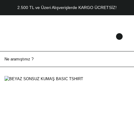
2.500 TL ve Üzeri Alışverişlerde KARGO ÜCRETSİZ!