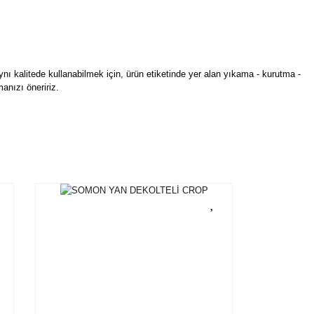
ynı kalitede kullanabilmek için, ürün etiketinde yer alan yıkama - kurutma -
anızı öneririz.
ün açıklamal
rün açıklamalarında ve diğer konularda yetersiz gördüğünüz noktaları öneri
Bu ürüne ilk yorumu siz yapın!
bilirsiniz.
Bu ürüne ilk yorumu siz yapın!
r ederiz.
Yorum Yaz
ya görüntülenemiyor.
Yorum Yaz
ler bulunuyor.
uyor.
a pahalı.
ler olmalı.