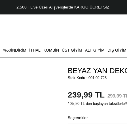
2.500 TL ve Üzeri Alışverişlerde KARGO ÜCRETSİZ!
R
%50İNDİRİM
İTHAL
KOMBİN
ÜST GİYİM
ALT GİYİM
DIŞ GİYİM
BEYAZ YAN DEK
Stok Kodu : 001.02.723
239,99 TL
299,99 T
* 25,80 TL den başlayan taksitlerle!!
Seçenekler