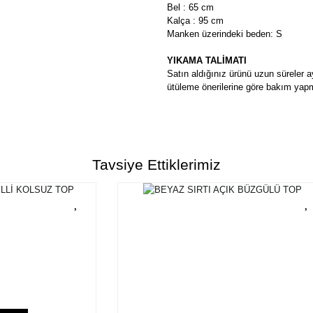
Bel : 65 cm
Kalça : 95 cm
Manken üzerindeki beden: S
YIKAMA TALİMATI
Satın aldığınız ürünü uzun süreler a
ütüleme önerilerine göre bakım yapm
Bu ürünün fiyat bilgisi, resim, ür
Bu ürünün fiyat bilgisi, resim, ü
formunu kullanarak tarafımıza ilete
Tavsiye Ettiklerimiz
Görüş ve önerileriniz için teşekkü
Ürün resmi kalitesiz, bozuk ve
Ürün açıklamasında eksik bilgi
Ürün bilgilerinde hatalar bulun
Ürün fiyatı diğer sitelerden dah
Bu ürüne benzer farklı alternatif