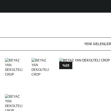
YENİ GELENLE
%20