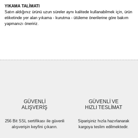
YIKAMA TALİMATI
Satın aldığınız ürünü uzun süreler aynı kalitede kullanabilmek için, ürün
etiketinde yer alan yıkama - kurutma - ütüleme önerilerine göre bakım
yapmanızı öneririz.
Bu ürünün fiyat bilgisi, resim, ürün açıklamalarında ve diğer
konularda yetersiz gördüğünüz noktaları öneri formunu kullanarak
Bu ürüne ilk yorumu siz yapın!
tarafımıza iletebilirsiniz.
Görüş ve önerileriniz için teşekkür ederiz.
Yorum Yaz
Ürün resmi kalitesiz, bozuk veya görüntülenemiyor.
Ürün açıklamasında eksik bilgiler bulunuyor.
Ürün bilgilerinde hatalar bulunuyor.
Ürün fiyatı diğer sitelerden daha pahalı.
GÜVENLİ
GÜVENLİ VE
Bu ürüne benzer farklı alternatifler olmalı.
ALIŞVERİŞ
HIZLI TESLİMAT
256 Bit SSL sertifikası ile güvenli
Siparişiniz hızla hazırlanarak
alışverişin keyfini çıkarın.
kargoya teslim edilmektedir.