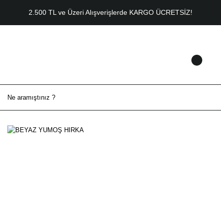
2.500 TL ve Üzeri Alışverişlerde KARGO ÜCRETSİZ!