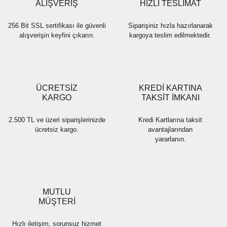
Bu ürüne benzer farklı alternatifler olmalı.
ALIŞVERİŞ
HIZLI TESLİMAT
256 Bit SSL sertifikası ile güvenli
Siparişiniz hızla hazırlanarak
alışverişin keyfini çıkarın.
kargoya teslim edilmektedir.
Gönder
ÜCRETSİZ
KREDİ KARTINA
KARGO
TAKSİT İMKANI
2.500 TL ve üzeri siparişlerinizde
Kredi Kartlarına taksit
ücretsiz kargo.
avantajlarından
yararlanın.
MUTLU
MÜŞTERİ
Hızlı iletişim, sorunsuz hizmet