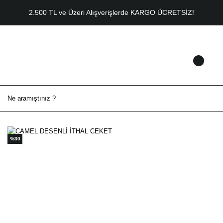
2.500 TL ve Üzeri Alışverişlerde KARGO ÜCRETSİZ!
%30