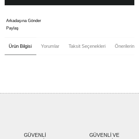
Arkadaşına Gönder
Paylaş
Ürün Bilgisi
Yorumlar
Taksit Seçenekleri
Önerileriniz
Bu ürünün fiyat bilgisi, resim, ürün açıklamalarında ve diğer
konularda yetersiz gördüğünüz noktaları öneri formunu kullanarak
Bu ürüne ilk yorumu siz yapın!
tarafımıza iletebilirsiniz.
Görüş ve önerileriniz için teşekkür ederiz.
Yorum Yaz
Ürün resmi kalitesiz, bozuk veya görüntülenemiyor.
Ürün açıklamasında eksik bilgiler bulunuyor.
Ürün bilgilerinde hatalar bulunuyor.
Ürün fiyatı diğer sitelerden daha pahalı.
GÜVENLİ
GÜVENLİ VE