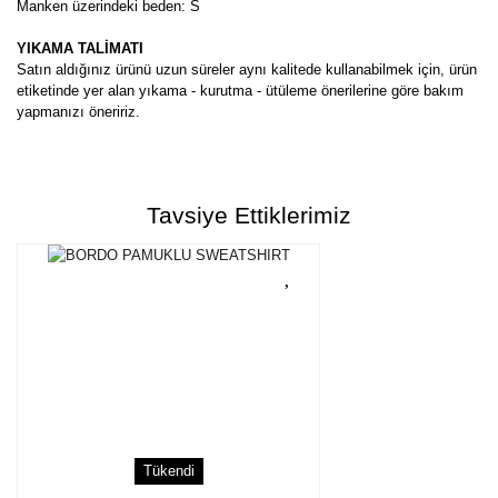
Manken üzerindeki beden: S
YIKAMA TALİMATI
Satın aldığınız ürünü uzun süreler aynı kalitede kullanabilmek için, ürün
etiketinde yer alan yıkama - kurutma - ütüleme önerilerine göre bakım
yapmanızı öneririz.
Bu ürünün fiyat bilgisi, resim, ürün açıklamalarında ve diğer
konularda yetersiz gördüğünüz noktaları öneri formunu kullanarak
Bu ürüne ilk yorumu siz yapın!
tarafımıza iletebilirsiniz.
Tavsiye Ettiklerimiz
Görüş ve önerileriniz için teşekkür ederiz.
Yorum Yaz
Ürün resmi kalitesiz, bozuk veya görüntülenemiyor.
Ürün açıklamasında eksik bilgiler bulunuyor.
Ürün bilgilerinde hatalar bulunuyor.
Ürün fiyatı diğer sitelerden daha pahalı.
Bu ürüne benzer farklı alternatifler olmalı.
Tükendi