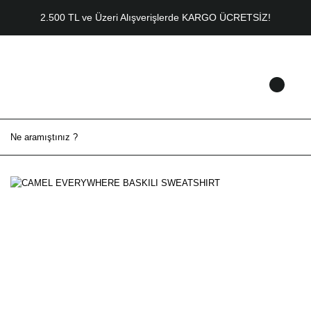
2.500 TL ve Üzeri Alışverişlerde KARGO ÜCRETSİZ!