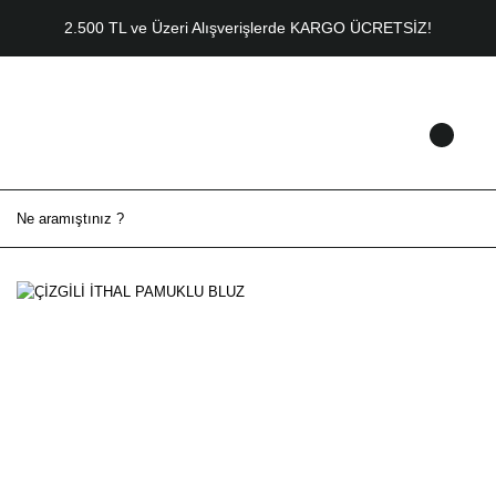
2.500 TL ve Üzeri Alışverişlerde KARGO ÜCRETSİZ!