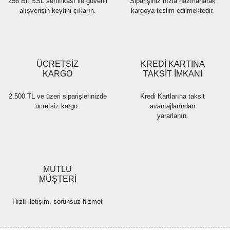
256 Bit SSL sertifikası ile güvenli
Siparişiniz hızla hazırlanarak
alışverişin keyfini çıkarın.
kargoya teslim edilmektedir.
Gönder
ÜCRETSİZ
KREDİ KARTINA
KARGO
TAKSİT İMKANI
2.500 TL ve üzeri siparişlerinizde
Kredi Kartlarına taksit
ücretsiz kargo.
avantajlarından
yararlanın.
MUTLU
MÜŞTERİ
Hızlı iletişim, sorunsuz hizmet