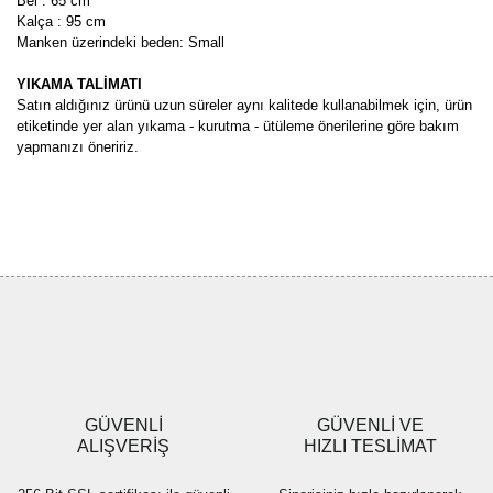
Bel : 65 cm
Kalça : 95 cm
Manken üzerindeki beden: Small
YIKAMA TALİMATI
Satın aldığınız ürünü uzun süreler aynı kalitede kullanabilmek için, ürün
etiketinde yer alan yıkama - kurutma - ütüleme önerilerine göre bakım
yapmanızı öneririz.
Bu ürünün fiyat bilgisi, resim, ürün açıklamalarında ve diğer
konularda yetersiz gördüğünüz noktaları öneri formunu kullanarak
Bu ürüne ilk yorumu siz yapın!
tarafımıza iletebilirsiniz.
Görüş ve önerileriniz için teşekkür ederiz.
Yorum Yaz
Ürün resmi kalitesiz, bozuk veya görüntülenemiyor.
Ürün açıklamasında eksik bilgiler bulunuyor.
Ürün bilgilerinde hatalar bulunuyor.
Ürün fiyatı diğer sitelerden daha pahalı.
GÜVENLİ
GÜVENLİ VE
Bu ürüne benzer farklı alternatifler olmalı.
ALIŞVERİŞ
HIZLI TESLİMAT