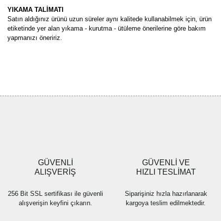
YIKAMA TALİMATI
Satın aldığınız ürünü uzun süreler aynı kalitede kullanabilmek için, ürün
etiketinde yer alan yıkama - kurutma - ütüleme önerilerine göre bakım
yapmanızı öneririz.
Bu ürünün fiyat bilgisi, resim, ürün açıklamalarında ve diğer
konularda yetersiz gördüğünüz noktaları öneri formunu kullanarak
Bu ürüne ilk yorumu siz yapın!
tarafımıza iletebilirsiniz.
Görüş ve önerileriniz için teşekkür ederiz.
Yorum Yaz
Ürün resmi kalitesiz, bozuk veya görüntülenemiyor.
Ürün açıklamasında eksik bilgiler bulunuyor.
Ürün bilgilerinde hatalar bulunuyor.
Ürün fiyatı diğer sitelerden daha pahalı.
GÜVENLİ
GÜVENLİ VE
Bu ürüne benzer farklı alternatifler olmalı.
ALIŞVERİŞ
HIZLI TESLİMAT
256 Bit SSL sertifikası ile güvenli
Siparişiniz hızla hazırlanarak
alışverişin keyfini çıkarın.
kargoya teslim edilmektedir.