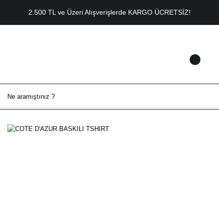
2.500 TL ve Üzeri Alışverişlerde KARGO ÜCRETSİZ!