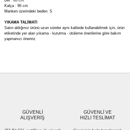
Bel : 65 cm
Kalça : 95 cm
Manken üzerindeki beden: S
YIKAMA TALİMATI
Satın aldığınız ürünü uzun süreler aynı kalitede kullanabilmek için, ürün
etiketinde yer alan yıkama - kurutma - ütüleme önerilerine göre bakım
yapmanızı öneririz.
Bu ürünün fiyat bilgisi, resim, ürün açıklamalarında ve diğer
konularda yetersiz gördüğünüz noktaları öneri formunu kullanarak
Bu ürüne ilk yorumu siz yapın!
tarafımıza iletebilirsiniz.
Görüş ve önerileriniz için teşekkür ederiz.
Yorum Yaz
Ürün resmi kalitesiz, bozuk veya görüntülenemiyor.
Ürün açıklamasında eksik bilgiler bulunuyor.
Ürün bilgilerinde hatalar bulunuyor.
Ürün fiyatı diğer sitelerden daha pahalı.
GÜVENLİ
GÜVENLİ VE
Bu ürüne benzer farklı alternatifler olmalı.
ALIŞVERİŞ
HIZLI TESLİMAT