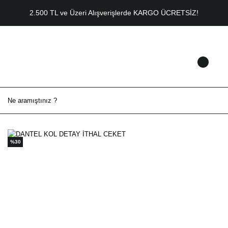
2.500 TL ve Üzeri Alışverişlerde KARGO ÜCRETSİZ!
%30