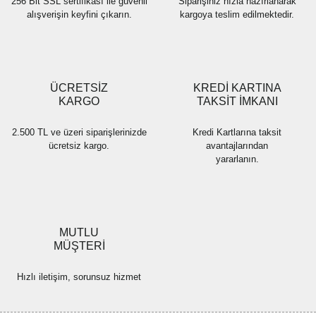
256 Bit SSL sertifikası ile güvenli
Siparişiniz hızla hazırlanarak
alışverişin keyfini çıkarın.
kargoya teslim edilmektedir.
Gönder
ÜCRETSİZ
KREDİ KARTINA
KARGO
TAKSİT İMKANI
2.500 TL ve üzeri siparişlerinizde
Kredi Kartlarına taksit
ücretsiz kargo.
avantajlarından
yararlanın.
MUTLU
MÜŞTERİ
Hızlı iletişim, sorunsuz hizmet