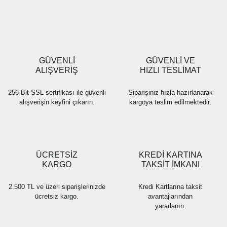
Yorum Yaz
Ürün resmi kalitesiz, bozuk veya görüntülenemiyor.
Ürün açıklamasında eksik bilgiler bulunuyor.
Ürün bilgilerinde hatalar bulunuyor.
Ürün fiyatı diğer sitelerden daha pahalı.
GÜVENLİ
GÜVENLİ VE
Bu ürüne benzer farklı alternatifler olmalı.
ALIŞVERİŞ
HIZLI TESLİMAT
256 Bit SSL sertifikası ile güvenli
Siparişiniz hızla hazırlanarak
alışverişin keyfini çıkarın.
kargoya teslim edilmektedir.
Gönder
ÜCRETSİZ
KREDİ KARTINA
KARGO
TAKSİT İMKANI
2.500 TL ve üzeri siparişlerinizde
Kredi Kartlarına taksit
ücretsiz kargo.
avantajlarından
yararlanın.