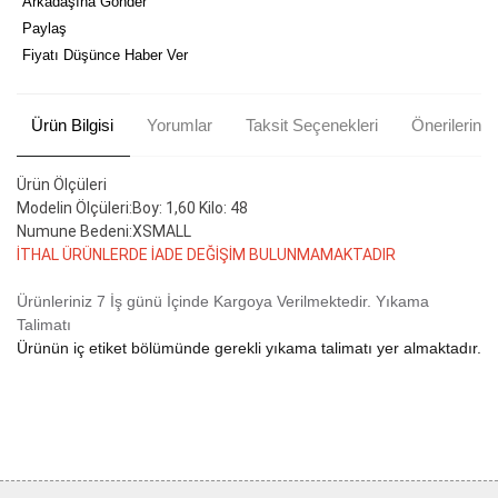
Arkadaşına Gönder
Paylaş
Fiyatı Düşünce Haber Ver
Ürün Bilgisi
Yorumlar
Taksit Seçenekleri
Önerileriniz
Ürün Ölçüleri
Modelin Ölçüleri:Boy: 1,60 Kilo: 48
Numune Bedeni:XSMALL
İTHAL ÜRÜNLERDE İADE DEĞİŞİM BULUNMAMAKTADIR
Ürünleriniz 7 İş günü İçinde Kargoya Verilmektedir.
Yıkama
Talimatı
Ürünün iç etiket bölümünde gerekli yıkama talimatı yer almaktadır.
Bu ürünün fiyat bilgisi, resim, ürün açıklamalarında ve diğer
konularda yetersiz gördüğünüz noktaları öneri formunu kullanarak
Bu ürüne ilk yorumu siz yapın!
tarafımıza iletebilirsiniz.
Görüş ve önerileriniz için teşekkür ederiz.