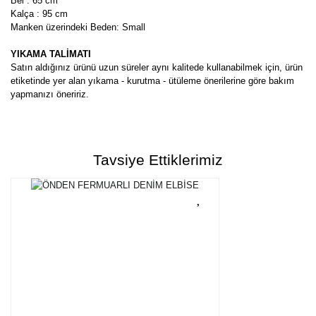
Bel : 65 cm
Kalça : 95 cm
Manken üzerindeki Beden: Small
YIKAMA TALİMATI
Satın aldığınız ürünü uzun süreler aynı kalitede kullanabilmek için, ürün
etiketinde yer alan yıkama - kurutma - ütüleme önerilerine göre bakım
yapmanızı öneririz.
Bu ürünün fiyat bilgisi, resim, ürün açıklamalarında ve diğer
konularda yetersiz gördüğünüz noktaları öneri formunu kullanarak
Bu ürüne ilk yorumu siz yapın!
tarafımıza iletebilirsiniz.
Tavsiye Ettiklerimiz
Görüş ve önerileriniz için teşekkür ederiz.
Yorum Yaz
Ürün resmi kalitesiz, bozuk veya görüntülenemiyor.
Ürün açıklamasında eksik bilgiler bulunuyor.
Ürün bilgilerinde hatalar bulunuyor.
Ürün fiyatı diğer sitelerden daha pahalı.
Bu ürüne benzer farklı alternatifler olmalı.