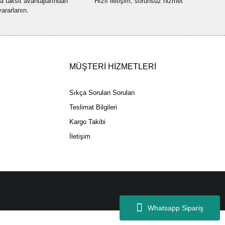
na taksit avantajlarından
Hızlı iletişim, sorunsuz hizmet
yararlanın.
Gönder
MÜŞTERİ HİZMETLERİ
Sıkça Sorulan Soruları
Teslimat Bilgileri
Kargo Takibi
İletişim
Whatsapp Sipariş