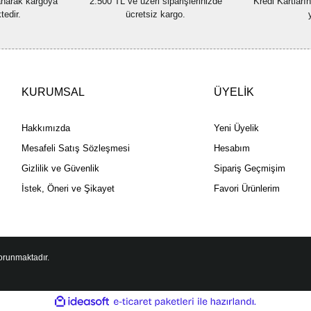
lanarak kargoya
2.500 TL ve üzeri siparişlerinizde
Kredi Kartları
tedir.
ücretsiz kargo.
KURUMSAL
ÜYELİK
Hakkımızda
Yeni Üyelik
Mesafeli Satış Sözleşmesi
Hesabım
Gizlilik ve Güvenlik
Sipariş Geçmişim
İstek, Öneri ve Şikayet
Favori Ürünlerim
korunmaktadır.
ile
ideasoft
e-