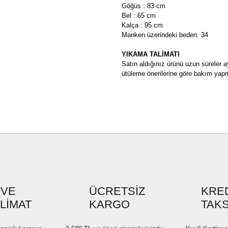
Göğüs : 83 cm
Bel : 65 cm
Kalça : 95 cm
Manken üzerindeki beden: 34
YIKAMA TALİMATI
Satın aldığınız ürünü uzun süreler a
ütüleme önerilerine göre bakım yapm
Bu ürünün fiyat bilgisi, resim, ü
formunu kullanarak tarafımıza ilete
Görüş ve önerileriniz için teşekkü
Ürün resmi kalitesiz, bozuk ve
Ürün açıklamasında eksik bilgi
Ürün bilgilerinde hatalar bulun
Ürün fiyatı diğer sitelerden dah
 VE
ÜCRETSİZ
KRED
SLİMAT
KARGO
Bu ürüne benzer farklı alternatif
TAKS