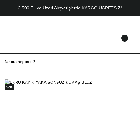
2.500 TL ve Üzeri Alışverişlerde KARGO ÜCRETSİZ!
%30