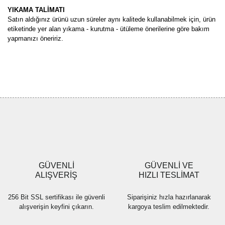
YIKAMA TALİMATI
Satın aldığınız ürünü uzun süreler aynı kalitede kullanabilmek için, ürün
etiketinde yer alan yıkama - kurutma - ütüleme önerilerine göre bakım
yapmanızı öneririz.
Bu ürünün fiyat bilgisi, resim, ürün açıklamalarında ve diğer
konularda yetersiz gördüğünüz noktaları öneri formunu kullanarak
Bu ürüne ilk yorumu siz yapın!
tarafımıza iletebilirsiniz.
Görüş ve önerileriniz için teşekkür ederiz.
Yorum Yaz
Ürün resmi kalitesiz, bozuk veya görüntülenemiyor.
Ürün açıklamasında eksik bilgiler bulunuyor.
Ürün bilgilerinde hatalar bulunuyor.
Ürün fiyatı diğer sitelerden daha pahalı.
GÜVENLİ
GÜVENLİ VE
Bu ürüne benzer farklı alternatifler olmalı.
ALIŞVERİŞ
HIZLI TESLİMAT
256 Bit SSL sertifikası ile güvenli
Siparişiniz hızla hazırlanarak
alışverişin keyfini çıkarın.
kargoya teslim edilmektedir.