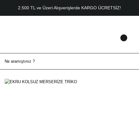
2.500 TL ve Üzeri Alışverişlerde KARGO ÜCRETSİZ!