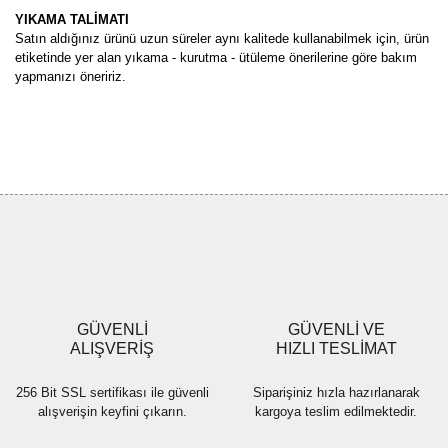
YIKAMA TALİMATI
Satın aldığınız ürünü uzun süreler aynı kalitede kullanabilmek için, ürün
etiketinde yer alan yıkama - kurutma - ütüleme önerilerine göre bakım
yapmanızı öneririz.
Bu ürünün fiyat bilgisi, resim, ürün açıklamalarında ve diğer
konularda yetersiz gördüğünüz noktaları öneri formunu kullanarak
Bu ürüne ilk yorumu siz yapın!
tarafımıza iletebilirsiniz.
Görüş ve önerileriniz için teşekkür ederiz.
Yorum Yaz
Ürün resmi kalitesiz, bozuk veya görüntülenemiyor.
Ürün açıklamasında eksik bilgiler bulunuyor.
Ürün bilgilerinde hatalar bulunuyor.
Ürün fiyatı diğer sitelerden daha pahalı.
GÜVENLİ
GÜVENLİ VE
Bu ürüne benzer farklı alternatifler olmalı.
ALIŞVERİŞ
HIZLI TESLİMAT
256 Bit SSL sertifikası ile güvenli
Siparişiniz hızla hazırlanarak
alışverişin keyfini çıkarın.
kargoya teslim edilmektedir.