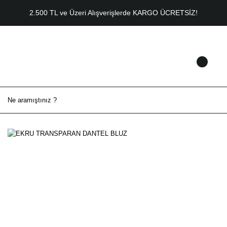
2.500 TL ve Üzeri Alışverişlerde KARGO ÜCRETSİZ!