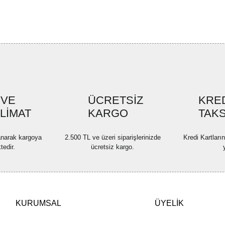
Ürün bilgilerinde hatalar bulun
Ürün fiyatı diğer sitelerden dah
Bu ürüne benzer farklı alternatif
 VE
ÜCRETSİZ
KRED
SLİMAT
KARGO
TAKS
lanarak kargoya
2.500 TL ve üzeri siparişlerinizde
Kredi Kartları
tedir.
ücretsiz kargo.
KURUMSAL
ÜYELİK