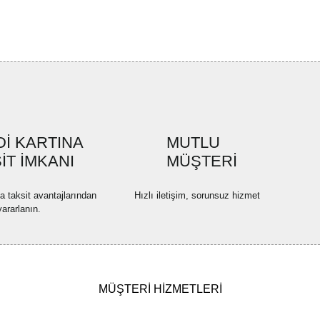
uyor.
a pahalı.
ler olmalı.
İ KARTINA
MUTLU
Gönder
İT İMKANI
MÜŞTERİ
na taksit avantajlarından
Hızlı iletişim, sorunsuz hizmet
yararlanın.
MÜŞTERİ HİZMETLERİ