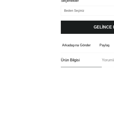
Seçenekler
GELİNCE
Arkadaşına Gönder
Paylaş
Ürün Bilgisi
Yoruml
Bu ürünün fiyat bilgisi, resim, ü
formunu kullanarak tarafımıza ilete
Görüş ve önerileriniz için teşekkü
Ürün resmi kalitesiz, bozuk ve
Ürün açıklamasında eksik bilgi