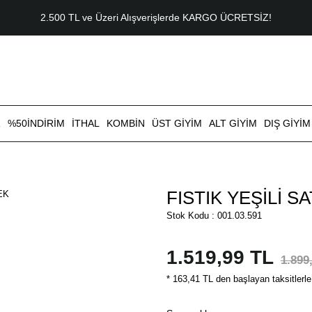
2.500 TL ve Üzeri Alışverişlerde KARGO ÜCRETSİZ!
R
%50İNDİRİM
İTHAL
KOMBİN
ÜST GİYİM
ALT GİYİM
DIŞ GİYİM
FISTIK YEŞİLİ S
Stok Kodu : 001.03.591
1.519,99 TL
1.899
* 163,41 TL den başlayan taksitlerle