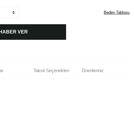
Beden Tablosu
 HABER VER
ar
Taksit Seçenekleri
Önerileriniz
rün açıklamalarında ve diğer konularda yetersiz gördüğünüz noktaları öneri
bilirsiniz.
Bu ürüne ilk yorumu siz yapın!
r ederiz.
ya görüntülenemiyor.
Yorum Yaz
ler bulunuyor.