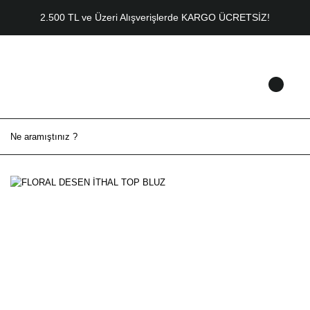
2.500 TL ve Üzeri Alışverişlerde KARGO ÜCRETSİZ!