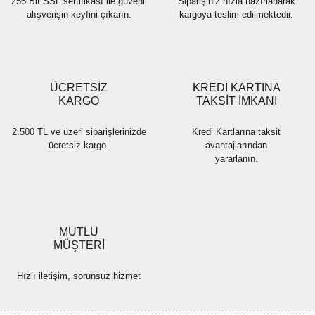
256 Bit SSL sertifikası ile güvenli
Siparişiniz hızla hazırlanarak
alışverişin keyfini çıkarın.
kargoya teslim edilmektedir.
Gönder
ÜCRETSİZ
KREDİ KARTINA
KARGO
TAKSİT İMKANI
2.500 TL ve üzeri siparişlerinizde
Kredi Kartlarına taksit
ücretsiz kargo.
avantajlarından
yararlanın.
MUTLU
MÜŞTERİ
Hızlı iletişim, sorunsuz hizmet