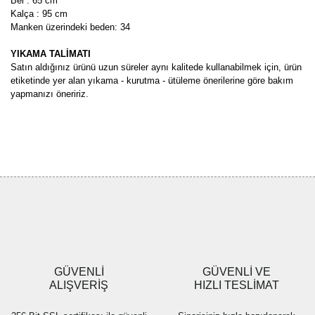
Bel : 65 cm
Kalça : 95 cm
Manken üzerindeki beden: 34
YIKAMA TALİMATI
Satın aldığınız ürünü uzun süreler aynı kalitede kullanabilmek için, ürün
etiketinde yer alan yıkama - kurutma - ütüleme önerilerine göre bakım
yapmanızı öneririz.
Bu ürünün fiyat bilgisi, resim, ürün açıklamalarında ve diğer
konularda yetersiz gördüğünüz noktaları öneri formunu kullanarak
Bu ürüne ilk yorumu siz yapın!
tarafımıza iletebilirsiniz.
Görüş ve önerileriniz için teşekkür ederiz.
Yorum Yaz
Ürün resmi kalitesiz, bozuk veya görüntülenemiyor.
Ürün açıklamasında eksik bilgiler bulunuyor.
Ürün bilgilerinde hatalar bulunuyor.
Ürün fiyatı diğer sitelerden daha pahalı.
GÜVENLİ
GÜVENLİ VE
Bu ürüne benzer farklı alternatifler olmalı.
ALIŞVERİŞ
HIZLI TESLİMAT