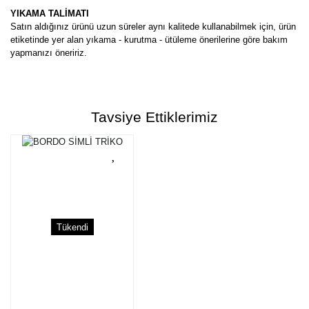
YIKAMA TALİMATI
Satın aldığınız ürünü uzun süreler aynı kalitede kullanabilmek için, ürün
etiketinde yer alan yıkama - kurutma - ütüleme önerilerine göre bakım
yapmanızı öneririz.
Bu ürünün fiyat bilgisi, resim, ürün açıklamalarında ve diğer
konularda yetersiz gördüğünüz noktaları öneri formunu kullanarak
Bu ürüne ilk yorumu siz yapın!
tarafımıza iletebilirsiniz.
Tavsiye Ettiklerimiz
Görüş ve önerileriniz için teşekkür ederiz.
Yorum Yaz
Ürün resmi kalitesiz, bozuk veya görüntülenemiyor.
Ürün açıklamasında eksik bilgiler bulunuyor.
Ürün bilgilerinde hatalar bulunuyor.
Ürün fiyatı diğer sitelerden daha pahalı.
Tükendi
Bu ürüne benzer farklı alternatifler olmalı.