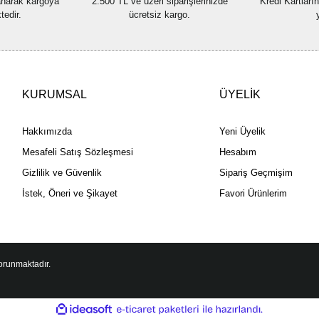
lanarak kargoya
2.500 TL ve üzeri siparişlerinizde
Kredi Kartları
tedir.
ücretsiz kargo.
KURUMSAL
ÜYELİK
Hakkımızda
Yeni Üyelik
Mesafeli Satış Sözleşmesi
Hesabım
Gizlilik ve Güvenlik
Sipariş Geçmişim
İstek, Öneri ve Şikayet
Favori Ürünlerim
korunmaktadır.
ile
ideasoft
e-