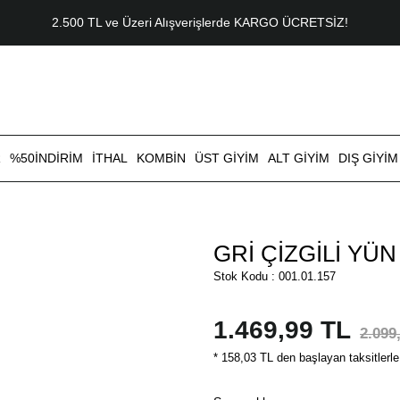
2.500 TL ve Üzeri Alışverişlerde KARGO ÜCRETSİZ!
R
%50İNDİRİM
İTHAL
KOMBİN
ÜST GİYİM
ALT GİYİM
DIŞ GİYİM
GRİ ÇİZGİLİ YÜ
Stok Kodu : 001.01.157
1.469,99 TL
2.099
* 158,03 TL den başlayan taksitlerle