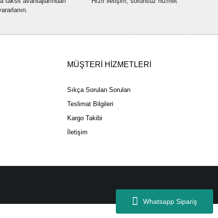
na taksit avantajlarından
Hızlı iletişim, sorunsuz hizmet
yararlanın.
Gönder
MÜŞTERİ HİZMETLERİ
Sıkça Sorulan Soruları
Teslimat Bilgileri
Kargo Takibi
İletişim
Whatsapp Sipariş