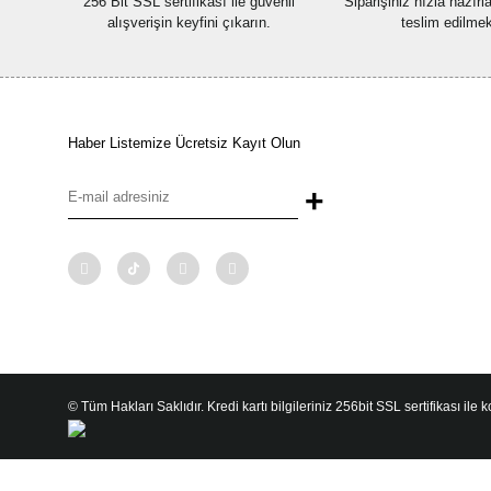
256 Bit SSL sertifikası ile güvenli
Siparişiniz hızla hazır
alışverişin keyfini çıkarın.
teslim edilmek
Haber Listemize Ücretsiz Kayıt Olun
+
© Tüm Hakları Saklıdır. Kredi kartı bilgileriniz 256bit SSL sertifikası ile 