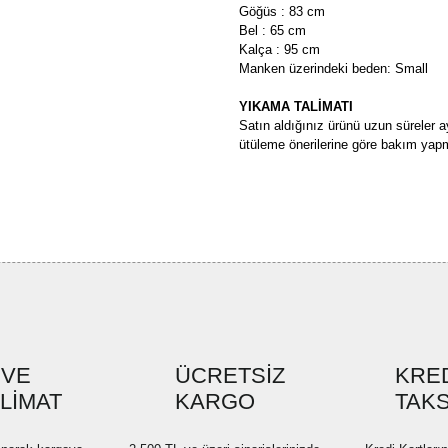
Göğüs : 83 cm
Bel : 65 cm
Kalça : 95 cm
Manken üzerindeki beden: Small
YIKAMA TALİMATI
Satın aldığınız ürünü uzun süreler a
ütüleme önerilerine göre bakım yapm
Bu ürünün fiyat bilgisi, resim, ü
formunu kullanarak tarafımıza ilete
Görüş ve önerileriniz için teşekkü
Ürün resmi kalitesiz, bozuk ve
Ürün açıklamasında eksik bilgi
Ürün bilgilerinde hatalar bulun
Ürün fiyatı diğer sitelerden dah
 VE
ÜCRETSİZ
KRED
SLİMAT
KARGO
Bu ürüne benzer farklı alternatif
TAKS