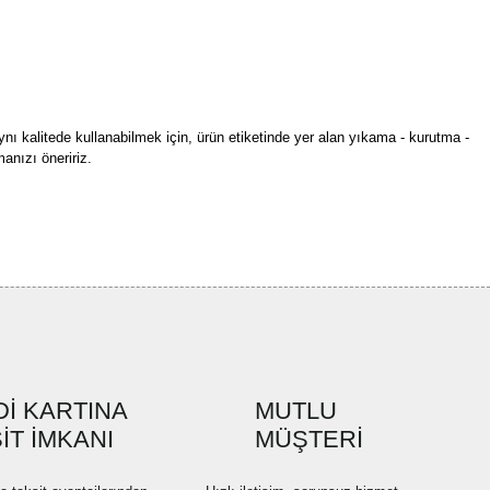
ynı kalitede kullanabilmek için, ürün etiketinde yer alan yıkama - kurutma -
anızı öneririz.
rün açıklamalarında ve diğer konularda yetersiz gördüğünüz noktaları öneri
bilirsiniz.
Bu ürüne ilk yorumu siz yapın!
r ederiz.
ya görüntülenemiyor.
Yorum Yaz
ler bulunuyor.
uyor.
a pahalı.
İ KARTINA
MUTLU
ler olmalı.
İT İMKANI
MÜŞTERİ