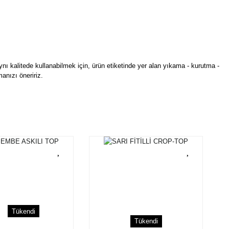
ynı kalitede kullanabilmek için, ürün etiketinde yer alan yıkama - kurutma -
anızı öneririz.
rün açıklamalarında ve diğer konularda yetersiz gördüğünüz noktaları öneri
bilirsiniz.
Bu ürüne ilk yorumu siz yapın!
r ederiz.
ya görüntülenemiyor.
Yorum Yaz
ler bulunuyor.
uyor.
a pahalı.
ler olmalı.
Tükendi
Tükendi