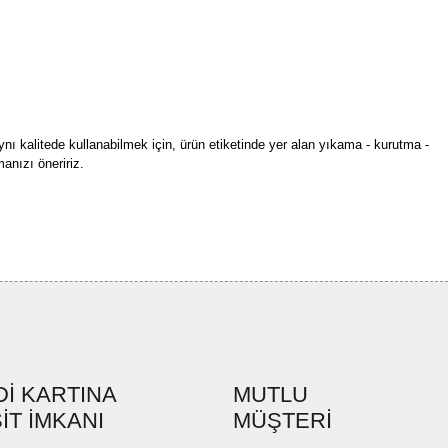
ynı kalitede kullanabilmek için, ürün etiketinde yer alan yıkama - kurutma -
anızı öneririz.
rün açıklamalarında ve diğer konularda yetersiz gördüğünüz noktaları öneri
bilirsiniz.
Bu ürüne ilk yorumu siz yapın!
r ederiz.
ya görüntülenemiyor.
Yorum Yaz
ler bulunuyor.
uyor.
a pahalı.
İ KARTINA
MUTLU
ler olmalı.
İT İMKANI
MÜŞTERİ