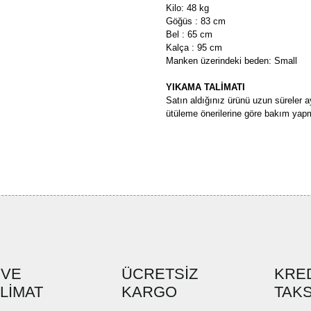
Kilo: 48 kg
Göğüs : 83 cm
Bel : 65 cm
Kalça : 95 cm
Manken üzerindeki beden: Small
YIKAMA TALİMATI
Satın aldığınız ürünü uzun süreler a
ütüleme önerilerine göre bakım yapm
Bu ürünün fiyat bilgisi, resim, ü
formunu kullanarak tarafımıza ilete
Görüş ve önerileriniz için teşekkü
Ürün resmi kalitesiz, bozuk ve
Ürün açıklamasında eksik bilgi
Ürün bilgilerinde hatalar bulun
Ürün fiyatı diğer sitelerden dah
 VE
ÜCRETSİZ
KRED
SLİMAT
KARGO
Bu ürüne benzer farklı alternatif
TAKS