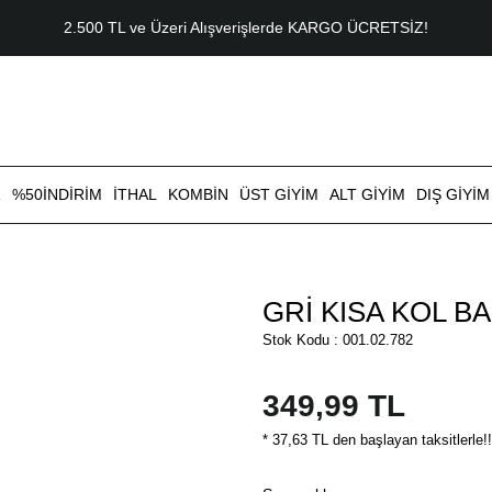
2.500 TL ve Üzeri Alışverişlerde KARGO ÜCRETSİZ!
R
%50İNDİRİM
İTHAL
KOMBİN
ÜST GİYİM
ALT GİYİM
DIŞ GİYİM
GRİ KISA KOL B
Stok Kodu : 001.02.782
349,99 TL
* 37,63 TL den başlayan taksitlerle!!