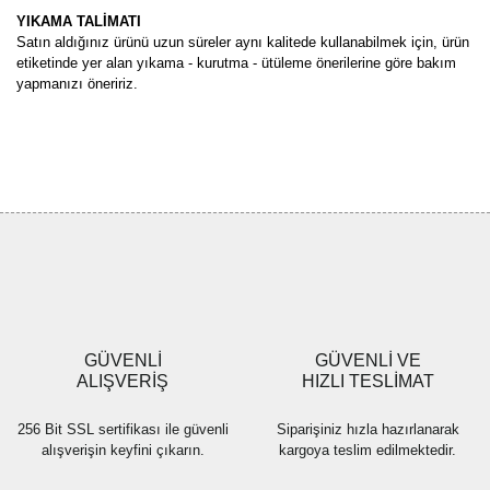
YIKAMA TALİMATI
Satın aldığınız ürünü uzun süreler aynı kalitede kullanabilmek için, ürün
etiketinde yer alan yıkama - kurutma - ütüleme önerilerine göre bakım
yapmanızı öneririz.
Bu ürünün fiyat bilgisi, resim, ürün açıklamalarında ve diğer
konularda yetersiz gördüğünüz noktaları öneri formunu kullanarak
Bu ürüne ilk yorumu siz yapın!
tarafımıza iletebilirsiniz.
Görüş ve önerileriniz için teşekkür ederiz.
Yorum Yaz
Ürün resmi kalitesiz, bozuk veya görüntülenemiyor.
Ürün açıklamasında eksik bilgiler bulunuyor.
Ürün bilgilerinde hatalar bulunuyor.
Ürün fiyatı diğer sitelerden daha pahalı.
GÜVENLİ
GÜVENLİ VE
Bu ürüne benzer farklı alternatifler olmalı.
ALIŞVERİŞ
HIZLI TESLİMAT
256 Bit SSL sertifikası ile güvenli
Siparişiniz hızla hazırlanarak
alışverişin keyfini çıkarın.
kargoya teslim edilmektedir.