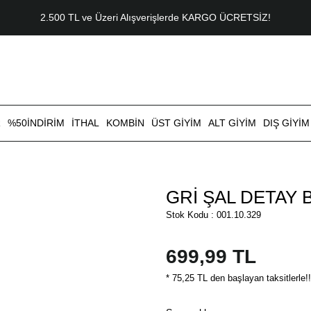
2.500 TL ve Üzeri Alışverişlerde KARGO ÜCRETSİZ!
R
%50İNDİRİM
İTHAL
KOMBİN
ÜST GİYİM
ALT GİYİM
DIŞ GİYİM
GRİ ŞAL DETAY 
Stok Kodu : 001.10.329
699,99 TL
* 75,25 TL den başlayan taksitlerle!!