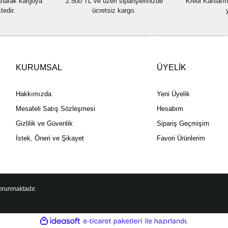
lanarak kargoya
2.500 TL ve üzeri siparişlerinizde
Kredi Kartları
tedir.
ücretsiz kargo.
KURUMSAL
ÜYELİK
Hakkımızda
Yeni Üyelik
Mesafeli Satış Sözleşmesi
Hesabım
Gizlilik ve Güvenlik
Sipariş Geçmişim
İstek, Öneri ve Şikayet
Favori Ürünlerim
korunmaktadır.
ile
ideasoft
e-