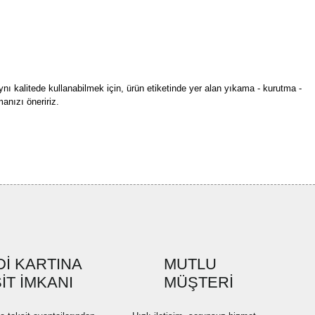
ynı kalitede kullanabilmek için, ürün etiketinde yer alan yıkama - kurutma -
anızı öneririz.
rün açıklamalarında ve diğer konularda yetersiz gördüğünüz noktaları öneri
bilirsiniz.
Bu ürüne ilk yorumu siz yapın!
r ederiz.
ya görüntülenemiyor.
Yorum Yaz
ler bulunuyor.
uyor.
a pahalı.
İ KARTINA
MUTLU
ler olmalı.
İT İMKANI
MÜŞTERİ