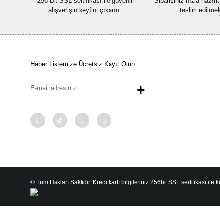
256 Bit SSL sertifikası ile güvenli
Siparişiniz hızla hazır
alışverişin keyfini çıkarın.
teslim edilmek
Haber Listemize Ücretsiz Kayıt Olun
+
© Tüm Hakları Saklıdır. Kredi kartı bilgileriniz 256bit SSL sertifikası ile 