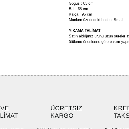
Göğüs : 83 cm
Bel : 65 cm
Kalça : 95 cm
Manken üzerindeki beden: Small
YIKAMA TALİMATI
Satın aldığınız ürünü uzun süreler a
ütüleme önerilerine göre bakım yapm
Bu ürünün fiyat bilgisi, resim, ü
formunu kullanarak tarafımıza ilete
Görüş ve önerileriniz için teşekkü
Ürün resmi kalitesiz, bozuk ve
Ürün açıklamasında eksik bilgi
Ürün bilgilerinde hatalar bulun
Ürün fiyatı diğer sitelerden dah
 VE
ÜCRETSİZ
KRED
SLİMAT
KARGO
Bu ürüne benzer farklı alternatif
TAKS