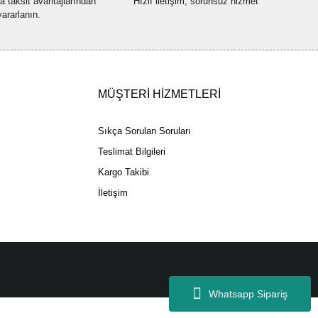
na taksit avantajlarından
Hızlı iletişim, sorunsuz hizmet
yararlanın.
Gönder
MÜŞTERİ HİZMETLERİ
Sıkça Sorulan Soruları
Teslimat Bilgileri
Kargo Takibi
İletişim
Whatsapp Sipariş