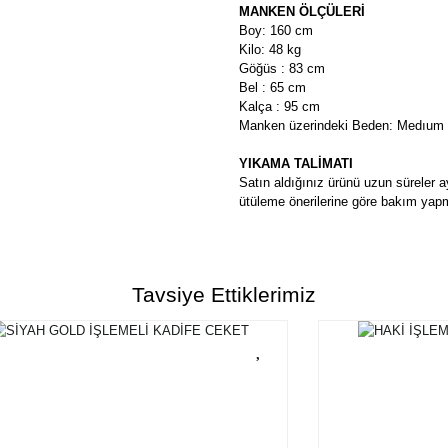
MANKEN ÖLÇÜLERİ
Boy: 160 cm
Kilo: 48 kg
Göğüs : 83 cm
Bel : 65 cm
Kalça : 95 cm
Manken üzerindeki Beden: Medıum
YIKAMA TALİMATI
Satın aldığınız ürünü uzun süreler a
ütüleme önerilerine göre bakım yapm
Bu ürünün fiyat bilgisi, resim, ü
formunu kullanarak tarafımıza ilete
Tavsiye Ettiklerimiz
Görüş ve önerileriniz için teşekkü
Ürün resmi kalitesiz, bozuk ve
Ürün açıklamasında eksik bilgi
Ürün bilgilerinde hatalar bulun
Ürün fiyatı diğer sitelerden dah