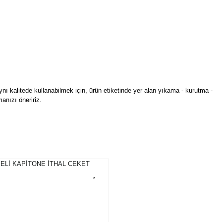
ynı kalitede kullanabilmek için, ürün etiketinde yer alan yıkama - kurutma -
anızı öneririz.
rün açıklamalarında ve diğer konularda yetersiz gördüğünüz noktaları öneri
bilirsiniz.
Bu ürüne ilk yorumu siz yapın!
r ederiz.
ya görüntülenemiyor.
Yorum Yaz
ler bulunuyor.
uyor.
a pahalı.