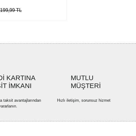
.199,99 TL
İ KARTINA
MUTLU
İT İMKANI
MÜŞTERİ
na taksit avantajlarından
Hızlı iletişim, sorunsuz hizmet
yararlanın.