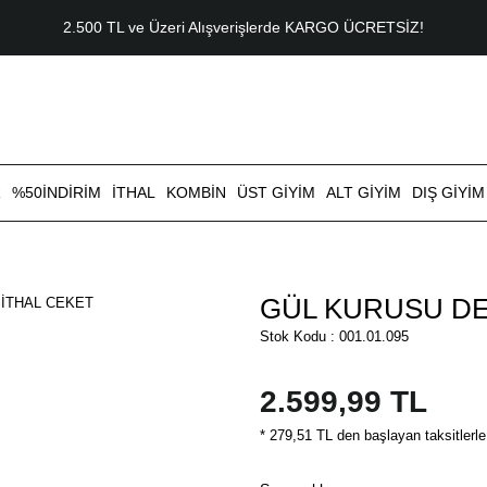
2.500 TL ve Üzeri Alışverişlerde KARGO ÜCRETSİZ!
R
%50İNDİRİM
İTHAL
KOMBİN
ÜST GİYİM
ALT GİYİM
DIŞ GİYİM
GÜL KURUSU DE
Stok Kodu : 001.01.095
2.599,99 TL
* 279,51 TL den başlayan taksitlerle