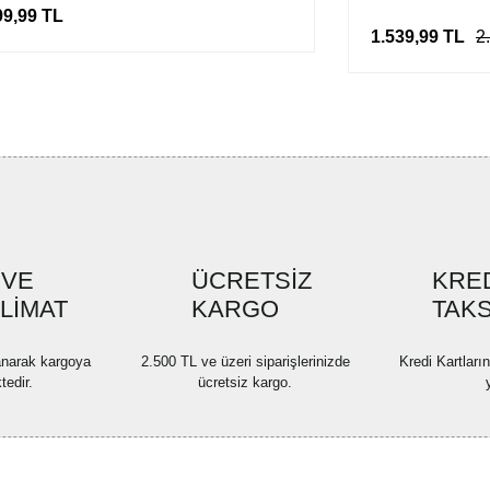
99,99 TL
1.539,99 TL
2
 VE
ÜCRETSİZ
KRED
SLİMAT
KARGO
TAKS
lanarak kargoya
2.500 TL ve üzeri siparişlerinizde
Kredi Kartları
tedir.
ücretsiz kargo.