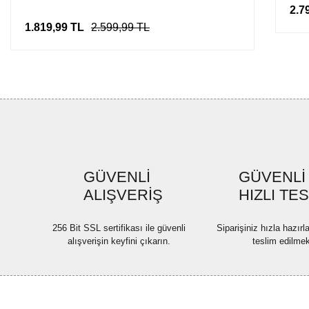
2.7
1.819,99 TL
2.599,99 TL
GÜVENLİ
GÜVENLİ
ALIŞVERİŞ
HIZLI TE
256 Bit SSL sertifikası ile güvenli
Siparişiniz hızla hazır
alışverişin keyfini çıkarın.
teslim edilmek