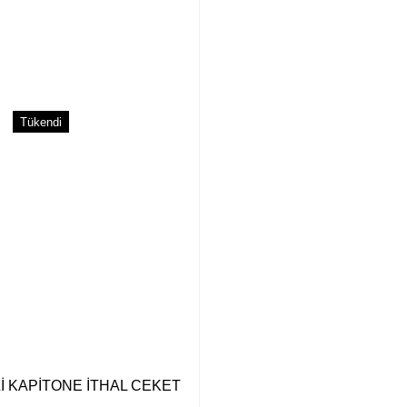
ler olmalı.
Tükendi
Gönder
İ KAPİTONE İTHAL CEKET