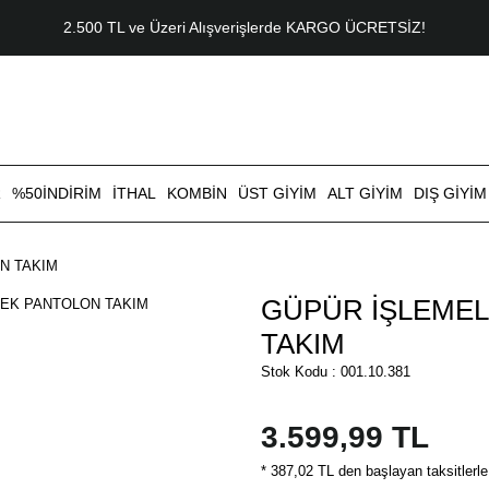
2.500 TL ve Üzeri Alışverişlerde KARGO ÜCRETSİZ!
R
%50İNDİRİM
İTHAL
KOMBİN
ÜST GİYİM
ALT GİYİM
DIŞ GİYİM
N TAKIM
GÜPÜR İŞLEMEL
TAKIM
Stok Kodu : 001.10.381
3.599,99 TL
* 387,02 TL den başlayan taksitlerle