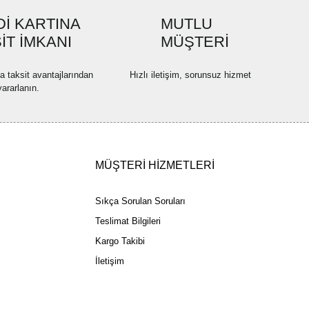
a pahalı.
İ KARTINA
MUTLU
ler olmalı.
İT İMKANI
MÜŞTERİ
Gönder
na taksit avantajlarından
Hızlı iletişim, sorunsuz hizmet
yararlanın.
MÜŞTERİ HİZMETLERİ
Sıkça Sorulan Soruları
Teslimat Bilgileri
Kargo Takibi
İletişim