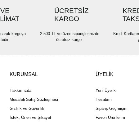
Ürün fiyatı diğer sitelerden dah
 VE
ÜCRETSİZ
KRED
SLİMAT
KARGO
Bu ürüne benzer farklı alternatif
TAKS
lanarak kargoya
2.500 TL ve üzeri siparişlerinizde
Kredi Kartları
tedir.
ücretsiz kargo.
KURUMSAL
ÜYELİK
Hakkımızda
Yeni Üyelik
Mesafeli Satış Sözleşmesi
Hesabım
Gizlilik ve Güvenlik
Sipariş Geçmişim
İstek, Öneri ve Şikayet
Favori Ürünlerim