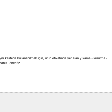
ynı kalitede kullanabilmek için, ürün etiketinde yer alan yıkama - kurutma -
anızı öneririz.
rün açıklamalarında ve diğer konularda yetersiz gördüğünüz noktaları öneri
bilirsiniz.
Bu ürüne ilk yorumu siz yapın!
r ederiz.
ya görüntülenemiyor.
Yorum Yaz
ler bulunuyor.
uyor.