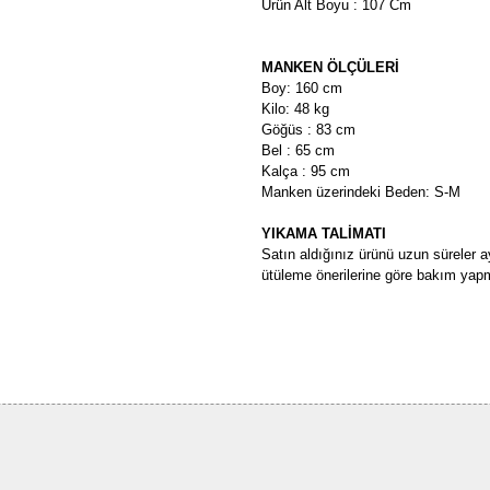
Ürün Alt Boyu : 107 Cm
MANKEN ÖLÇÜLERİ
Boy: 160 cm
Kilo: 48 kg
Göğüs : 83 cm
Bel : 65 cm
Kalça : 95 cm
Manken üzerindeki Beden: S-M
YIKAMA TALİMATI
Satın aldığınız ürünü uzun süreler a
ütüleme önerilerine göre bakım yapm
Bu ürünün fiyat bilgisi, resim, ü
formunu kullanarak tarafımıza ilete
Görüş ve önerileriniz için teşekkü
Ürün resmi kalitesiz, bozuk ve
Ürün açıklamasında eksik bilgi
Ürün bilgilerinde hatalar bulun