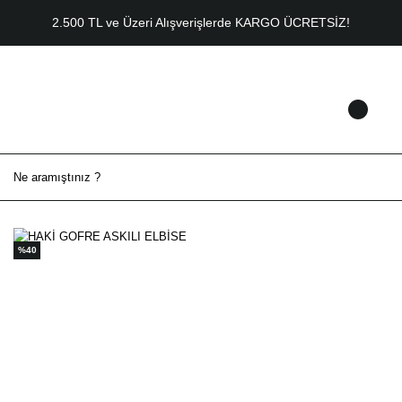
2.500 TL ve Üzeri Alışverişlerde KARGO ÜCRETSİZ!
%40