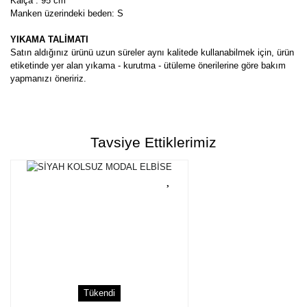
Kalça : 95 cm
Manken üzerindeki beden: S
YIKAMA TALİMATI
Satın aldığınız ürünü uzun süreler aynı kalitede kullanabilmek için, ürün
etiketinde yer alan yıkama - kurutma - ütüleme önerilerine göre bakım
yapmanızı öneririz.
Bu ürünün fiyat bilgisi, resim, ürün açıklamalarında ve diğer
konularda yetersiz gördüğünüz noktaları öneri formunu kullanarak
Bu ürüne ilk yorumu siz yapın!
tarafımıza iletebilirsiniz.
Tavsiye Ettiklerimiz
Görüş ve önerileriniz için teşekkür ederiz.
Yorum Yaz
Ürün resmi kalitesiz, bozuk veya görüntülenemiyor.
Ürün açıklamasında eksik bilgiler bulunuyor.
Ürün bilgilerinde hatalar bulunuyor.
Ürün fiyatı diğer sitelerden daha pahalı.
Bu ürüne benzer farklı alternatifler olmalı.
Tükendi