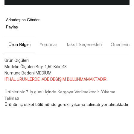
Arkadaşına Gönder
Paylaş
Ürün Bilgisi
Yorumlar
Taksit Seçenekleri
Önerileriniz
Ürün Ölçüleri
Modelin Ölçüleri:Boy: 1,60 Kilo: 48
Numune Bedeni:MEDİUM
İTHAL ÜRÜNLERDE İADE DEĞİŞİM BULUNMAMAKTADIR
Ürünleriniz 7 İş günü İçinde Kargoya Verilmektedir.
Yıkama
Talimatı
Ürünün iç etiket bölümünde gerekli yıkama talimatı yer almaktadır.
Bu ürünün fiyat bilgisi, resim, ürün açıklamalarında ve diğer
konularda yetersiz gördüğünüz noktaları öneri formunu kullanarak
Bu ürüne ilk yorumu siz yapın!
tarafımıza iletebilirsiniz.