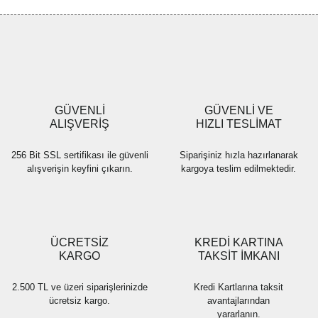
Görüş ve önerileriniz için teşekkür ederiz.
Yorum Yaz
Ürün resmi kalitesiz, bozuk veya görüntülenemiyor.
Ürün açıklamasında eksik bilgiler bulunuyor.
Ürün bilgilerinde hatalar bulunuyor.
Ürün fiyatı diğer sitelerden daha pahalı.
GÜVENLİ
GÜVENLİ VE
Bu ürüne benzer farklı alternatifler olmalı.
ALIŞVERİŞ
HIZLI TESLİMAT
256 Bit SSL sertifikası ile güvenli
Siparişiniz hızla hazırlanarak
alışverişin keyfini çıkarın.
kargoya teslim edilmektedir.
Gönder
ÜCRETSİZ
KREDİ KARTINA
KARGO
TAKSİT İMKANI
2.500 TL ve üzeri siparişlerinizde
Kredi Kartlarına taksit
ücretsiz kargo.
avantajlarından
yararlanın.