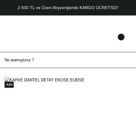
2.500 TL ve Üzeri Alışverişlerde KARGO ÜCRETSİZ!
%30