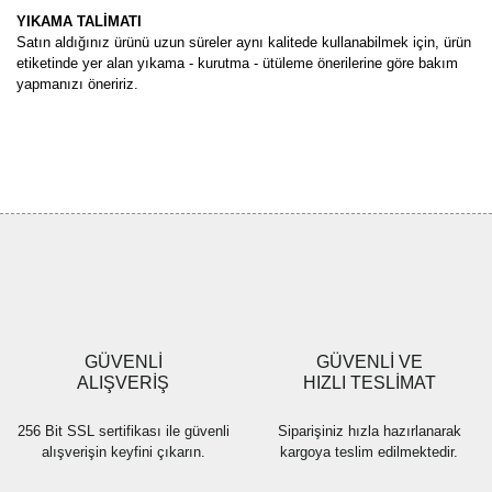
YIKAMA TALİMATI
Satın aldığınız ürünü uzun süreler aynı kalitede kullanabilmek için, ürün
etiketinde yer alan yıkama - kurutma - ütüleme önerilerine göre bakım
yapmanızı öneririz.
Bu ürünün fiyat bilgisi, resim, ürün açıklamalarında ve diğer
konularda yetersiz gördüğünüz noktaları öneri formunu kullanarak
Bu ürüne ilk yorumu siz yapın!
tarafımıza iletebilirsiniz.
Görüş ve önerileriniz için teşekkür ederiz.
Yorum Yaz
Ürün resmi kalitesiz, bozuk veya görüntülenemiyor.
Ürün açıklamasında eksik bilgiler bulunuyor.
Ürün bilgilerinde hatalar bulunuyor.
Ürün fiyatı diğer sitelerden daha pahalı.
GÜVENLİ
GÜVENLİ VE
Bu ürüne benzer farklı alternatifler olmalı.
ALIŞVERİŞ
HIZLI TESLİMAT
256 Bit SSL sertifikası ile güvenli
Siparişiniz hızla hazırlanarak
alışverişin keyfini çıkarın.
kargoya teslim edilmektedir.