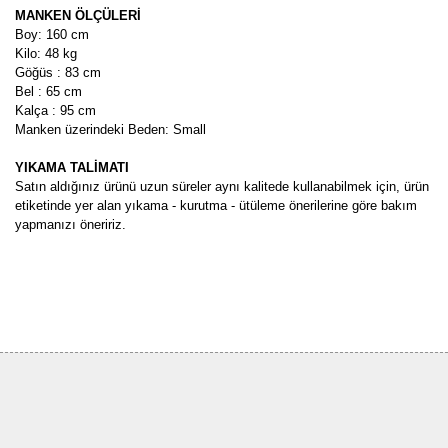
MANKEN ÖLÇÜLERİ
Boy: 160 cm
Kilo: 48 kg
Göğüs : 83 cm
Bel : 65 cm
Kalça : 95 cm
Manken üzerindeki Beden: Small
YIKAMA TALİMATI
Satın aldığınız ürünü uzun süreler aynı kalitede kullanabilmek için, ürün
etiketinde yer alan yıkama - kurutma - ütüleme önerilerine göre bakım
yapmanızı öneririz.
Bu ürünün fiyat bilgisi, resim, ürün açıklamalarında ve diğer
konularda yetersiz gördüğünüz noktaları öneri formunu kullanarak
Bu ürüne ilk yorumu siz yapın!
tarafımıza iletebilirsiniz.
Görüş ve önerileriniz için teşekkür ederiz.
Yorum Yaz
Ürün resmi kalitesiz, bozuk veya görüntülenemiyor.
Ürün açıklamasında eksik bilgiler bulunuyor.