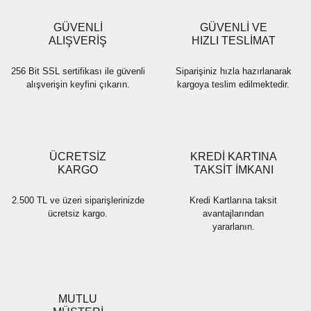
Ürün bilgilerinde hatalar bulunuyor.
Ürün fiyatı diğer sitelerden daha pahalı.
GÜVENLİ
GÜVENLİ VE
Bu ürüne benzer farklı alternatifler olmalı.
ALIŞVERİŞ
HIZLI TESLİMAT
256 Bit SSL sertifikası ile güvenli
Siparişiniz hızla hazırlanarak
alışverişin keyfini çıkarın.
kargoya teslim edilmektedir.
Gönder
ÜCRETSİZ
KREDİ KARTINA
KARGO
TAKSİT İMKANI
2.500 TL ve üzeri siparişlerinizde
Kredi Kartlarına taksit
ücretsiz kargo.
avantajlarından
yararlanın.
MUTLU