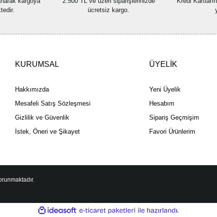
lanarak kargoya
2.500 TL ve üzeri siparişlerinizde
Kredi Kartları
tedir.
ücretsiz kargo.
KURUMSAL
ÜYELİK
Hakkımızda
Yeni Üyelik
Mesafeli Satış Sözleşmesi
Hesabım
Gizlilik ve Güvenlik
Sipariş Geçmişim
İstek, Öneri ve Şikayet
Favori Ürünlerim
korunmaktadır.
ile
ideasoft
e-