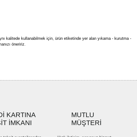
ynı kalitede kullanabilmek için, ürün etiketinde yer alan yıkama - kurutma -
anızı öneririz.
rün açıklamalarında ve diğer konularda yetersiz gördüğünüz noktaları öneri
bilirsiniz.
Bu ürüne ilk yorumu siz yapın!
r ederiz.
ya görüntülenemiyor.
Yorum Yaz
ler bulunuyor.
uyor.
a pahalı.
İ KARTINA
MUTLU
ler olmalı.
İT İMKANI
MÜŞTERİ