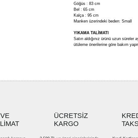
Göğüs : 83 cm
Bel : 65 cm
Kalça : 95 cm
Manken üzerindeki beden: Small
YIKAMA TALİMATI
Satın aldığınız ürünü uzun süreler a
ütüleme önerilerine göre bakım yapm
Bu ürünün fiyat bilgisi, resim, ü
formunu kullanarak tarafımıza ilete
Görüş ve önerileriniz için teşekkü
Ürün resmi kalitesiz, bozuk ve
Ürün açıklamasında eksik bilgi
Ürün bilgilerinde hatalar bulun
Ürün fiyatı diğer sitelerden dah
 VE
ÜCRETSİZ
KRED
SLİMAT
KARGO
Bu ürüne benzer farklı alternatif
TAKS