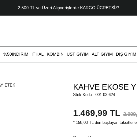
2.500 TL ve Üzeri Alışverişlerde KARGO ÜCRETSİZ!
R
%50İNDİRİM
İTHAL
KOMBİN
ÜST GİYİM
ALT GİYİM
DIŞ GİYİM
KAHVE EKOSE Y
Stok Kodu : 001.03.624
1.469,99 TL
2.099
* 158,03 TL den başlayan taksitlerle