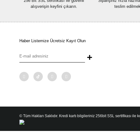
256 Bit SSL sertifikası ile güvenli
Siparişiniz hızla hazır
alışverişin keyfini çıkarın.
teslim edilmek
Haber Listemize Ücretsiz Kayıt Olun
+
© Tüm Hakları Saklıdır. Kredi kartı bilgileriniz 256bit SSL sertifikası ile 