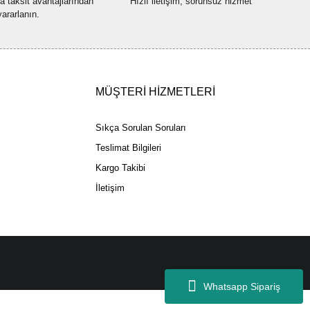
na taksit avantajlarından
Hızlı iletişim, sorunsuz hizmet
yararlanın.
Gönder
MÜŞTERİ HİZMETLERİ
Sıkça Sorulan Soruları
Teslimat Bilgileri
Kargo Takibi
İletişim
Whatsapp Sipariş