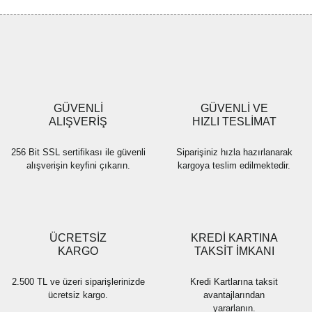
Görüş ve önerileriniz için teşekkür ederiz.
Yorum Yaz
Ürün resmi kalitesiz, bozuk veya görüntülenemiyor.
Ürün açıklamasında eksik bilgiler bulunuyor.
Ürün bilgilerinde hatalar bulunuyor.
Ürün fiyatı diğer sitelerden daha pahalı.
GÜVENLİ
GÜVENLİ VE
Bu ürüne benzer farklı alternatifler olmalı.
ALIŞVERİŞ
HIZLI TESLİMAT
256 Bit SSL sertifikası ile güvenli
Siparişiniz hızla hazırlanarak
alışverişin keyfini çıkarın.
kargoya teslim edilmektedir.
Gönder
ÜCRETSİZ
KREDİ KARTINA
KARGO
TAKSİT İMKANI
2.500 TL ve üzeri siparişlerinizde
Kredi Kartlarına taksit
ücretsiz kargo.
avantajlarından
yararlanın.