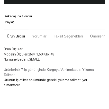
Arkadaşına Gönder
Paylaş
Ürün Bilgisi
Yorumlar
Taksit Seçenekleri
Önerileriniz
Ürün Ölçüleri
Modelin Ölçüleri:Boy: 1,60 Kilo: 48
Numune Bedeni:SMALL
Ürünleriniz 7 İş günü İçinde Kargoya Verilmektedir.
Yıkama
Talimatı
Ürünün iç etiket bölümünde gerekli yıkama talimatı yer
almaktadır.
Bu ürünün fiyat bilgisi, resim, ürün açıklamalarında ve diğer
konularda yetersiz gördüğünüz noktaları öneri formunu kullanarak
Bu ürüne ilk yorumu siz yapın!
tarafımıza iletebilirsiniz.