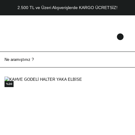
2.500 TL ve Üzeri Alışverişlerde KARGO ÜCRETSİZ!
%30