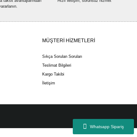
na taksit avantajlarından
Hızlı iletişim, sorunsuz hizmet
yararlanın.
Gönder
MÜŞTERİ HİZMETLERİ
Sıkça Sorulan Soruları
Teslimat Bilgileri
Kargo Takibi
İletişim
Whatsapp Sipariş