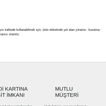
ynı kalitede kullanabilmek için, ürün etiketinde yer alan yıkama - kurutma -
anızı öneririz.
rün açıklamalarında ve diğer konularda yetersiz gördüğünüz noktaları öneri
bilirsiniz.
Bu ürüne ilk yorumu siz yapın!
r ederiz.
ya görüntülenemiyor.
Yorum Yaz
ler bulunuyor.
uyor.
a pahalı.
İ KARTINA
MUTLU
ler olmalı.
İT İMKANI
MÜŞTERİ