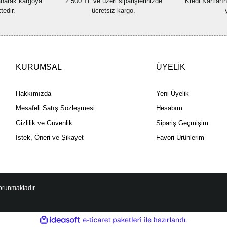
lanarak kargoya
2.500 TL ve üzeri siparişlerinizde
Kredi Kartları
tedir.
ücretsiz kargo.
KURUMSAL
ÜYELİK
Hakkımızda
Yeni Üyelik
Mesafeli Satış Sözleşmesi
Hesabım
Gizlilik ve Güvenlik
Sipariş Geçmişim
İstek, Öneri ve Şikayet
Favori Ürünlerim
korunmaktadır.
ile
ideasoft
e-