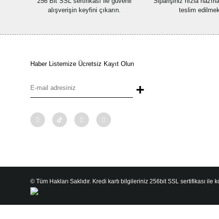
256 Bit SSL sertifikası ile güvenli
Siparişiniz hızla hazır
alışverişin keyfini çıkarın.
teslim edilmek
Haber Listemize Ücretsiz Kayıt Olun
+
© Tüm Hakları Saklıdır. Kredi kartı bilgileriniz 256bit SSL sertifikası ile 