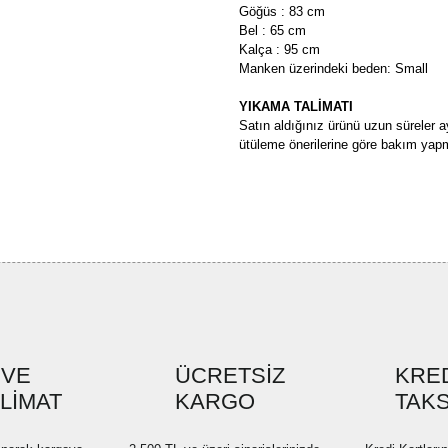
Göğüs : 83 cm
Bel : 65 cm
Kalça : 95 cm
Manken üzerindeki beden: Small
YIKAMA TALİMATI
Satın aldığınız ürünü uzun süreler a
ütüleme önerilerine göre bakım yapm
Bu ürünün fiyat bilgisi, resim, ü
formunu kullanarak tarafımıza ilete
Görüş ve önerileriniz için teşekkü
Ürün resmi kalitesiz, bozuk ve
Ürün açıklamasında eksik bilgi
Ürün bilgilerinde hatalar bulun
Ürün fiyatı diğer sitelerden dah
 VE
ÜCRETSİZ
KRED
SLİMAT
KARGO
Bu ürüne benzer farklı alternatif
TAKS