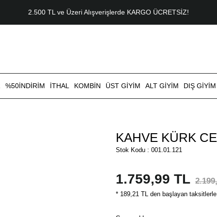
2.500 TL ve Üzeri Alışverişlerde KARGO ÜCRETSİZ!
R
%50İNDİRİM
İTHAL
KOMBİN
ÜST GİYİM
ALT GİYİM
DIŞ GİYİM
KAHVE KÜRK C
Stok Kodu : 001.01.121
1.759,99 TL
2.199
* 189,21 TL den başlayan taksitlerle