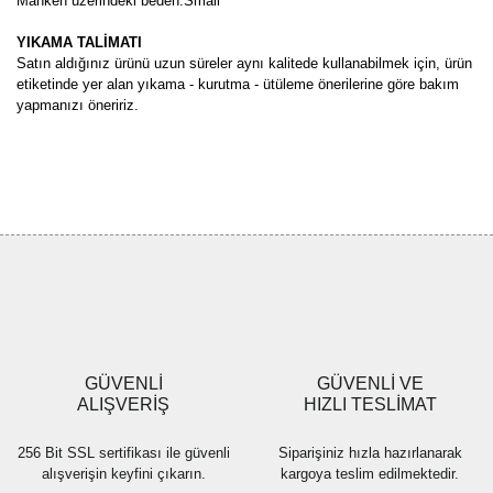
Manken üzerindeki beden:Small
YIKAMA TALİMATI
Satın aldığınız ürünü uzun süreler aynı kalitede kullanabilmek için, ürün
etiketinde yer alan yıkama - kurutma - ütüleme önerilerine göre bakım
yapmanızı öneririz.
Bu ürünün fiyat bilgisi, resim, ürün açıklamalarında ve diğer
konularda yetersiz gördüğünüz noktaları öneri formunu kullanarak
Bu ürüne ilk yorumu siz yapın!
tarafımıza iletebilirsiniz.
Görüş ve önerileriniz için teşekkür ederiz.
Yorum Yaz
Ürün resmi kalitesiz, bozuk veya görüntülenemiyor.
Ürün açıklamasında eksik bilgiler bulunuyor.
Ürün bilgilerinde hatalar bulunuyor.
Ürün fiyatı diğer sitelerden daha pahalı.
GÜVENLİ
GÜVENLİ VE
Bu ürüne benzer farklı alternatifler olmalı.
ALIŞVERİŞ
HIZLI TESLİMAT
256 Bit SSL sertifikası ile güvenli
Siparişiniz hızla hazırlanarak
alışverişin keyfini çıkarın.
kargoya teslim edilmektedir.