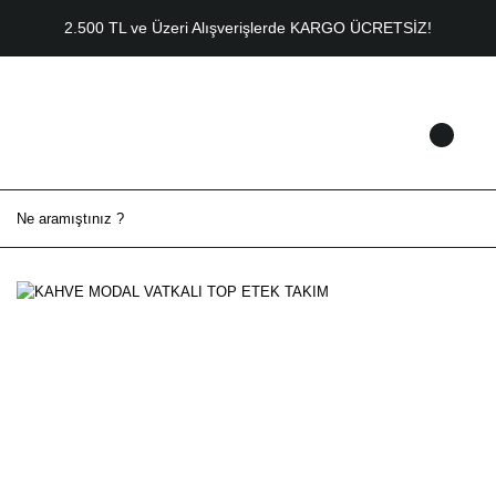
2.500 TL ve Üzeri Alışverişlerde KARGO ÜCRETSİZ!