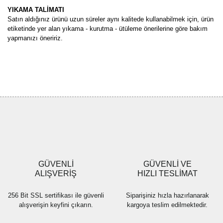
YIKAMA TALİMATI
Satın aldığınız ürünü uzun süreler aynı kalitede kullanabilmek için, ürün
etiketinde yer alan yıkama - kurutma - ütüleme önerilerine göre bakım
yapmanızı öneririz.
Bu ürünün fiyat bilgisi, resim, ürün açıklamalarında ve diğer
konularda yetersiz gördüğünüz noktaları öneri formunu kullanarak
Bu ürüne ilk yorumu siz yapın!
tarafımıza iletebilirsiniz.
Görüş ve önerileriniz için teşekkür ederiz.
Yorum Yaz
Ürün resmi kalitesiz, bozuk veya görüntülenemiyor.
Ürün açıklamasında eksik bilgiler bulunuyor.
Ürün bilgilerinde hatalar bulunuyor.
Ürün fiyatı diğer sitelerden daha pahalı.
GÜVENLİ
GÜVENLİ VE
Bu ürüne benzer farklı alternatifler olmalı.
ALIŞVERİŞ
HIZLI TESLİMAT
256 Bit SSL sertifikası ile güvenli
Siparişiniz hızla hazırlanarak
alışverişin keyfini çıkarın.
kargoya teslim edilmektedir.