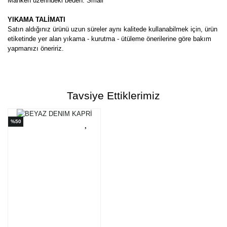
Manken üzerindeki beden: Small
YIKAMA TALİMATI
Satın aldığınız ürünü uzun süreler aynı kalitede kullanabilmek için, ürün
etiketinde yer alan yıkama - kurutma - ütüleme önerilerine göre bakım
yapmanızı öneririz.
Bu ürünün fiyat bilgisi, resim, ürün açıklamalarında ve diğer
konularda yetersiz gördüğünüz noktaları öneri formunu kullanarak
Bu ürüne ilk yorumu siz yapın!
tarafımıza iletebilirsiniz.
Tavsiye Ettiklerimiz
Görüş ve önerileriniz için teşekkür ederiz.
Yorum Yaz
%50
Ürün resmi kalitesiz, bozuk veya görüntülenemiyor.
Ürün açıklamasında eksik bilgiler bulunuyor.
Ürün bilgilerinde hatalar bulunuyor.
Ürün fiyatı diğer sitelerden daha pahalı.
Bu ürüne benzer farklı alternatifler olmalı.